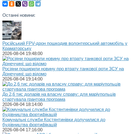
Останні новини:
Російський FPV-дрон пошкодив волонтерський автомобіль у
Краматорську
2026-08-04 19:48:00
Росіяни поширили новину про втрату танкової роти ЗСУ на
Донеччині: що відомо
2026-08-04 19:14:00
До 2,6 тис доларів на власну справу: для маріупольців
стартувала грантова програма
2026-08-04 18:14:00
Комунальні служби Костянтинівки долучилися до
будівництва фортифікацій
2026-08-04 17:16:00