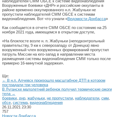
Вооруженные боевики «ДНР» и российские оккупанты в
районе временно оккупированного н.п. Жабуньки не
пропустили наблюдателей СММ ОБСЕ к системам
видеонаблюдения. Вот что узнали «
Ведомости Донбасса
»
Как сообщается в отчете СММ ОБСЕ по состоянию на 25
ноября 2021 года, имеющемся в открытом доступе,
«На блокпосте возле н. п. Жaбуньки (неподконтрольный
правительству, 9 км к северозападу от Донецка) явно
вооруженный член вооруженных формирований пропустил
патруль Миссии на юго-запад в направлении места
размещения системы видеонаблюдения СММ только после
примерно 16-минутной задержки».
Ще:
← В н.п. Алчевск произошло масштабное ДТП в котором
пострадали три человека
В Луганске малолетний ребенок получил термические ожоги
тела →
боевики
,
днр
,
жабуньки
,
не пропустили
,
наблюдатели
,
смм
,
обсе
,
система
,
видеонаблюдения
26.11.2021
23:30
757
Новости Донбасса