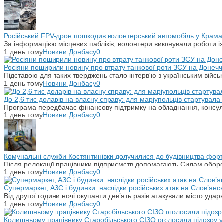
Російський FPV-дрон пошкодив волонтерський автомобіль у Крама
За інформацією місцевих пабліків, волонтери виконували роботи і
1 день тому
Новини Донбасу
0
Росіяни поширили новину про втрату танкової роти ЗСУ на Донечч
Підставою для таких тверджень стало інтерв'ю з українським вій
1 день тому
Новини Донбасу
0
До 2,6 тис доларів на власну справу: для маріупольців стартувал
Програма передбачає фінансову підтримку на обладнання, консульт
1 день тому
Новини Донбасу
0
Комунальні служби Костянтинівки долучилися до будівництва фор
Після релокації працівники підприємств допомагають Силам оборо
1 день тому
Новини Донбасу
0
Супермаркет, АЗС і будинки: наслідки російських атак на Слов’янс
Від другої години ночі окупанти дев’ять разів атакували місто уд
1 день тому
Новини Донбасу
0
Колишньому працівнику Старобільського СІЗО оголосили підозру 