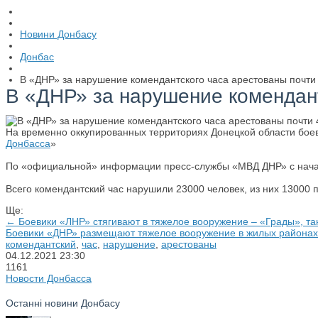
Новини Донбасу
Донбас
В «ДНР» за нарушение комендантского часа арестованы почти
В «ДНР» за нарушение комендант
На временно оккупированных территориях Донецкой области боеви
Донбасса
»
По «официальной» информации пресс-службы «МВД ДНР» с начала
Всего комендантский час нарушили 23000 человек, из них 13000 
Ще:
← Боевики «ЛНР» стягивают в тяжелое вооружение – «Грады», та
Боевики «ДНР» размещают тяжелое вооружение в жилых районах
комендантский
,
час
,
нарушение
,
арестованы
04.12.2021
23:30
1161
Новости Донбасса
Останні новини Донбасу