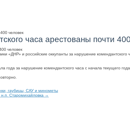
 400 человек
ского часа арестованы почти 400
ки «ДНР» и российские оккупанты за нарушение комендантского ча
 года за нарушение комендантского часа с начала текущего года
повторно.
нки, гаубицы, САУ и минометы
 н.п. Старомихайловка →