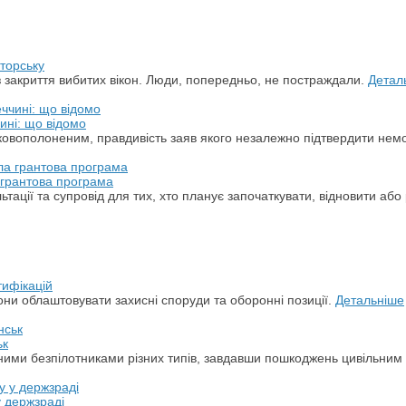
торську
з закриття вибитих вікон. Люди, попередньо, не постраждали.
Детал
ині: що відомо
ськовополоненим, правдивість заяв якого незалежно підтвердити не
а грантова програма
ації та супровід для тих, хто планує започаткувати, відновити або 
тифікацій
ни облаштовувати захисні споруди та оборонні позиції.
Детальніше
ьк
арними безпілотниками різних типів, завдавши пошкоджень цивільним
у держзраді