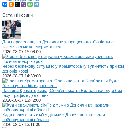
Останні новини:
Для переселенців з Донеччини запрацювало "Соціальне
таксі": хто може скористатися
2026-08-07 15:09:00
Через безпекову ситуацію у Краматорську зупиняють прийом
донорів крові
2026-08-07 14:33:00
Частина Краматорська, Слов’янська та Билбасівки буде без
газу: графік відключень
2026-08-07 13:42:00
Куди евакуюють сім’ї з дітьми з Донеччини: назвали
найпопулярніші області
2026-08-07 13:11:00