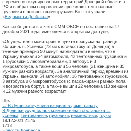
с временно оккупированных территорий Донецкой области в
РФ и в обратном направлении проезжают тентованные
грузовики с неизвестными грузами. Вот что узнали
«
Ведомости Донбасса
»
Как сообщается в отчете СММ ОБСЕ по состоянию на 17
декабря 2021 года, имеющемся в открытом доступе,
«Осуществляя мониторинг в пункте пропуска на границе
вблизи н. п. Успенка (73 км к юго-востоку от Донецка) в
течение примерно 90 минут, наблюдатели видели, что в
Украину въехали 24 автомобиля, 42 тентованных грузовика и
1 грузовики с лесоматериалами, 1 автобус и 3
микроавтобуса, а также вошли 56 человек (21 женщина и 35
мужчин разного возраста). За аналогичный период времени из
Украины выехали 54 автомобиля, 16 тентованных грузовиков,
3 автобуса и 6 микроавтобусов (с пассажирами разных пола
и возраста на борту), а также вышли 22 человека (10 женщин
и 12 мужчин разного возраста)».
Ще:
← В Луганске мужчина взорвал в доме гранату
В Донецке ухудшилась криминогенная обстановка →
успенка
,
тентованные
,
грузовики
,
неизвестные
,
грузы
18.12.2021
21:45
1713
Новости Донбасса