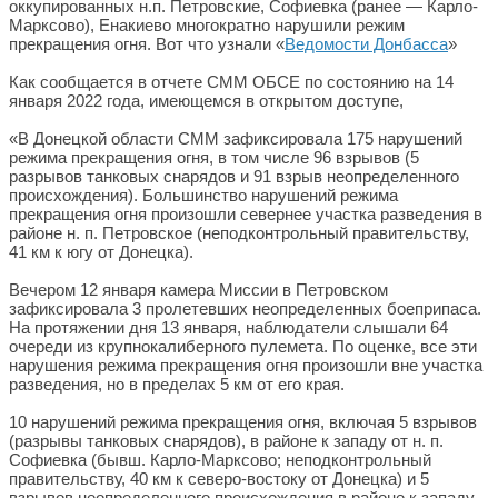
оккупированных н.п. Петровские, Софиевка (ранее — Карло-
Марксово), Енакиево многократно нарушили режим
прекращения огня. Вот что узнали «
Ведомости Донбасса
»
Как сообщается в отчете СММ ОБСЕ по состоянию на 14
января 2022 года, имеющемся в открытом доступе,
«В Донецкой области СММ зафиксировала 175 нарушений
режима прекращения огня, в том числе 96 взрывов (5
разрывов танковых снарядов и 91 взрыв неопределенного
происхождения). Большинство нарушений режима
прекращения огня произошли севернее участка разведения в
районе н. п. Петровское (неподконтрольный правительству,
41 км к югу от Донецка).
Вечером 12 января камера Миссии в Петровском
зафиксировала 3 пролетевших неопределенных боеприпаса.
На протяжении дня 13 января, наблюдатели слышали 64
очереди из крупнокалиберного пулемета. По оценке, все эти
нарушения режима прекращения огня произошли вне участка
разведения, но в пределах 5 км от его края.
10 нарушений режима прекращения огня, включая 5 взрывов
(разрывы танковых снарядов), в районе к западу от н. п.
Софиевка (бывш. Карло-Марксово; неподконтрольный
правительству, 40 км к северо-востоку от Донецка) и 5
взрывов неопределенного происхождения в районе к западу