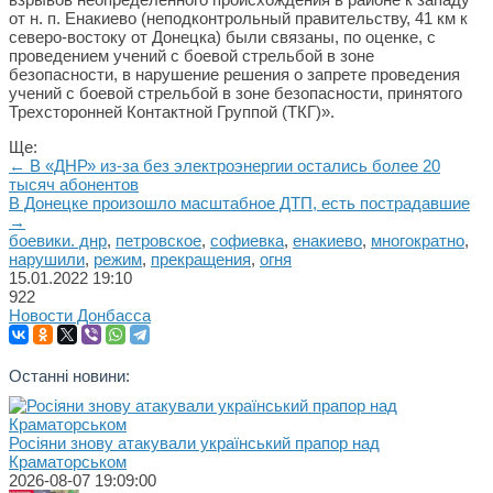
от н. п. Енакиево (неподконтрольный правительству, 41 км к
северо-востоку от Донецка) были связаны, по оценке, с
проведением учений с боевой стрельбой в зоне
безопасности, в нарушение решения о запрете проведения
учений с боевой стрельбой в зоне безопасности, принятого
Трехсторонней Контактной Группой (ТКГ)».
Ще:
← В «ДНР» из-за без электроэнергии остались более 20
тысяч абонентов
В Донецке произошло масштабное ДТП, есть пострадавшие
→
боевики. днр
,
петровское
,
софиевка
,
енакиево
,
многократно
,
нарушили
,
режим
,
прекращения
,
огня
15.01.2022
19:10
922
Новости Донбасса
Останні новини:
Росіяни знову атакували український прапор над
Краматорськом
2026-08-07 19:09:00