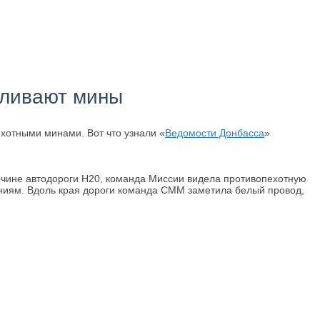
вливают мины
хотными минами. Вот что узнали «
Ведомости Донбасса
»
обочине автодороги H20, команда Миссии видела противопехотную
ниям. Вдоль края дороги команда СММ заметила белый провод,