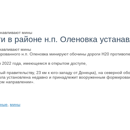
танавливают мины
и в районе н.п. Оленовка устана
ированного н.п. Оленовка минируют обочины дороги Н20 противопе
 2022 года, имеющемся в открытом доступе,
ный правительству, 23 км к юго-западу от Донецка), на северной 
 была установлена недавно и принадлежит вооруженным формирова
ом направлении».
тные
,
мины