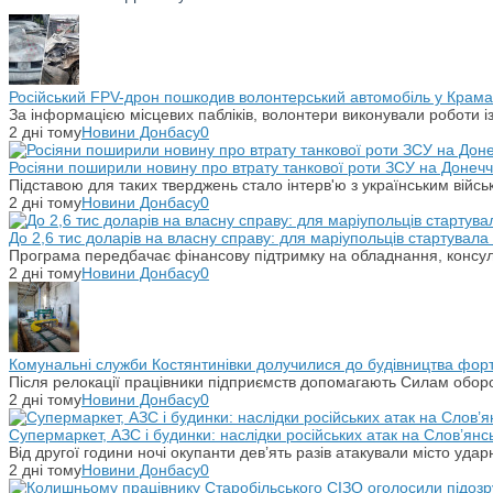
Російський FPV-дрон пошкодив волонтерський автомобіль у Крама
За інформацією місцевих пабліків, волонтери виконували роботи і
2 дні тому
Новини Донбасу
0
Росіяни поширили новину про втрату танкової роти ЗСУ на Донечч
Підставою для таких тверджень стало інтерв'ю з українським вій
2 дні тому
Новини Донбасу
0
До 2,6 тис доларів на власну справу: для маріупольців стартувал
Програма передбачає фінансову підтримку на обладнання, консульт
2 дні тому
Новини Донбасу
0
Комунальні служби Костянтинівки долучилися до будівництва фор
Після релокації працівники підприємств допомагають Силам оборо
2 дні тому
Новини Донбасу
0
Супермаркет, АЗС і будинки: наслідки російських атак на Слов’янс
Від другої години ночі окупанти дев’ять разів атакували місто уд
2 дні тому
Новини Донбасу
0