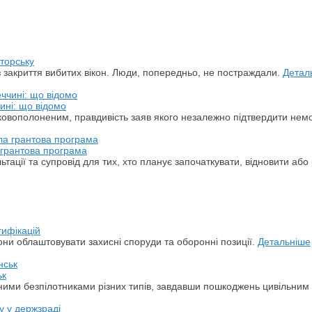
торську
з закриття вибитих вікон. Люди, попередньо, не постраждали.
Детал
ині: що відомо
ськовополоненим, правдивість заяв якого незалежно підтвердити не
а грантова програма
ації та супровід для тих, хто планує започаткувати, відновити або 
тифікацій
ни облаштовувати захисні споруди та оборонні позиції.
Детальніше
ьк
арними безпілотниками різних типів, завдавши пошкоджень цивільним