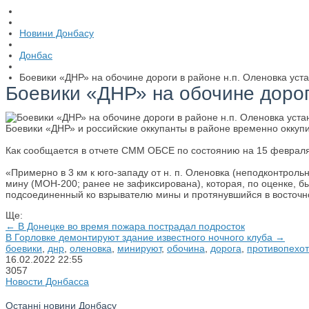
Новини Донбасу
Донбас
Боевики «ДНР» на обочине дороги в районе н.п. Оленовка ус
Боевики «ДНР» на обочине дорог
Боевики «ДНР» и российские оккупанты в районе временно оккуп
Как сообщается в отчете СММ ОБСЕ по состоянию на 15 февраля
«Примерно в 3 км к юго-западу от н. п. Оленовка (неподконтроль
мину (МОН-200; ранее не зафиксирована), которая, по оценке,
подсоединенный ко взрывателю мины и протянувшийся в восточн
Ще:
← В Донецке во время пожара пострадал подросток
В Горловке демонтируют здание известного ночного клуба →
боевики
,
днр
,
оленовка
,
минируют
,
обочина
,
дорога
,
противопехо
16.02.2022
22:55
3057
Новости Донбасса
Останні новини Донбасу