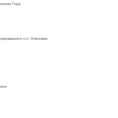
еселая Гора
пированного н.п. Оленовка
роги