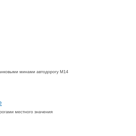
танковыми минами автодорогу М14
е
орогами местного значения