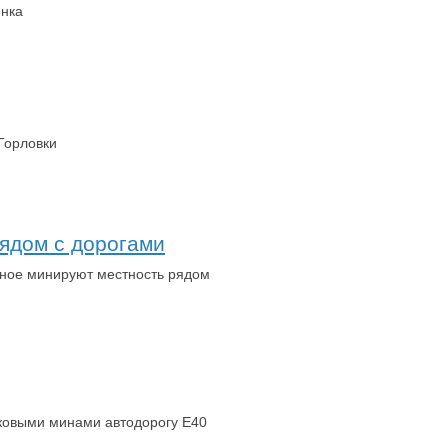
инка
Горловки
ядом с дорогами
ьное минируют местность рядом
нковыми минами автодорогу Е40