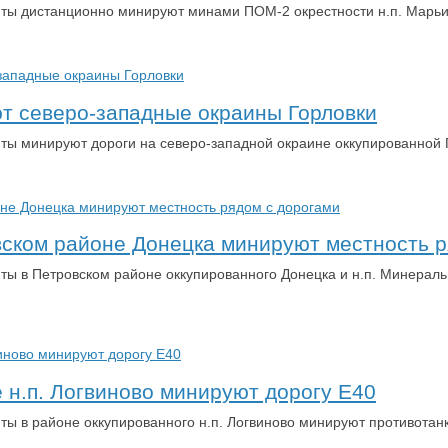
нты дистанционно минируют минами ПОМ-2 окрестности н.п. Марь
т северо-западные окраины Горловки
нты минируют дороги на северо-западной окраине оккупированной 
ском районе Донецка минируют местность р
нты в Петровском районе оккупированного Донецка и н.п. Минерал
 н.п. Логвиново минируют дорогу Е40
нты в районе оккупированного н.п. Логвиново минируют противота