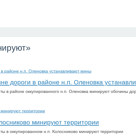
нируют»
не дороги в районе н.п. Оленовка устанавл
нты в районе оккупированного н.п. Оленовка минируют обочины д
олосниково минируют территории
нты в оккупированном н.п. Колосниково минируют территории