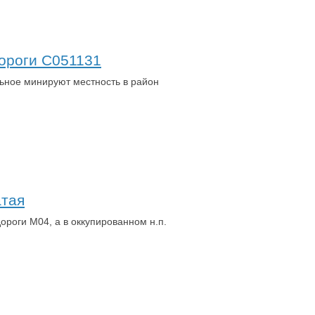
дороги С051131
льное минируют местность в район
атая
ороги М04, а в оккупированном н.п.