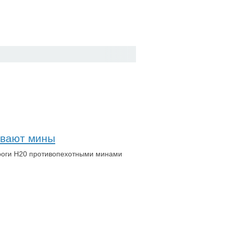
ивают мины
ороги Н20 противопехотными минами