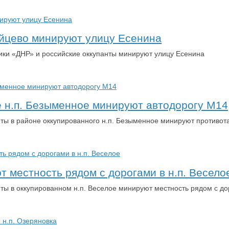
айцево минируют улицу Есенина
вики «ДНР» и российские оккупанты минируют улицу Есенина
 н.п. Безыменное минируют автодорогу М14
нты в районе оккупированного н.п. Безыменное минируют противо
 местность рядом с дорогами в н.п. Весело
ты в оккупированном н.п. Веселое минируют местность рядом с д