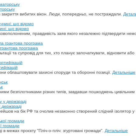
торську
з закриття вибитих вікон. Люди, попередньо, не постраждали.
Детал
ині: що відомо
ськовополоненим, правдивість заяв якого незалежно підтвердити не
а грантова програма
ації та супровід для тих, хто планує започаткувати, відновити або 
тифікацій
ни облаштовувати захисні споруди та оборонні позиції.
Детальніше
ьк
арними безпілотниками різних типів, завдавши пошкоджень цивільним
у держзраді
ерейшов на бік РФ та очолив незаконно створений слідчий ізолятор у
ої громади
 в межах проєкту "Пліч-о-пліч: згуртовані громади".
Детальніше