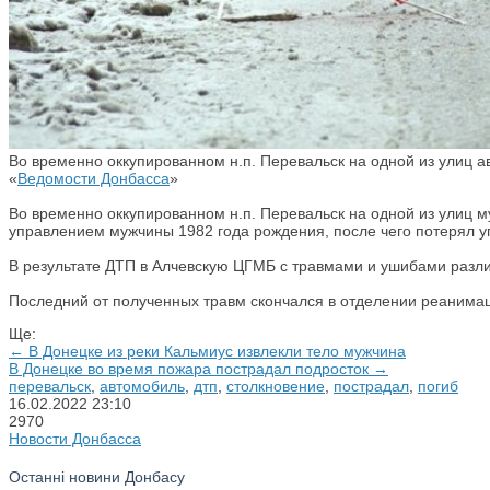
Во временно оккупированном н.п. Перевальск на одной из улиц ав
«
Ведомости Донбасса
»
Во временно оккупированном н.п. Перевальск на одной из улиц 
управлением мужчины 1982 года рождения, после чего потерял у
В результате ДТП в Алчевскую ЦГМБ с травмами и ушибами разл
Последний от полученных травм скончался в отделении реанима
Ще:
← В Донецке из реки Кальмиус извлекли тело мужчина
В Донецке во время пожара пострадал подросток →
перевальск
,
автомобиль
,
дтп
,
столкновение
,
пострадал
,
погиб
16.02.2022
23:10
2970
Новости Донбасса
Останні новини Донбасу