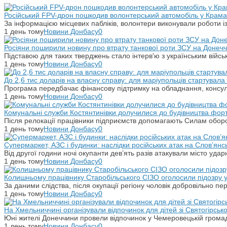
Російський FPV-дрон пошкодив волонтерський автомобіль у Крама
За інформацією місцевих пабліків, волонтери виконували роботи і
1 день тому
Новини Донбасу
0
Росіяни поширили новину про втрату танкової роти ЗСУ на Донечч
Підставою для таких тверджень стало інтерв'ю з українським вій
1 день тому
Новини Донбасу
0
До 2,6 тис доларів на власну справу: для маріупольців стартувал
Програма передбачає фінансову підтримку на обладнання, консульт
1 день тому
Новини Донбасу
0
Комунальні служби Костянтинівки долучилися до будівництва фор
Після релокації працівники підприємств допомагають Силам оборо
1 день тому
Новини Донбасу
0
Супермаркет, АЗС і будинки: наслідки російських атак на Слов’янс
Від другої години ночі окупанти дев’ять разів атакували місто уд
1 день тому
Новини Донбасу
0
Колишньому працівнику Старобільського СІЗО оголосили підозру 
За даними слідства, після окупації регіону чоловік добровільно п
1 день тому
Новини Донбасу
0
На Хмельниччині організували відпочинок для дітей зі Святогірськ
Юні жителі Донеччини провели відпочинок у Чемеровецькій громаді
1 день тому
Новини Донбасу
0