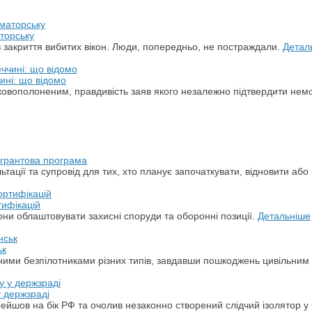
торську
з закриття вибитих вікон. Люди, попередньо, не постраждали.
Детал
ині: що відомо
ськовополоненим, правдивість заяв якого незалежно підтвердити не
а грантова програма
ації та супровід для тих, хто планує започаткувати, відновити або 
тифікацій
ни облаштовувати захисні споруди та оборонні позиції.
Детальніше
ьк
арними безпілотниками різних типів, завдавши пошкоджень цивільним
у держзраді
ерейшов на бік РФ та очолив незаконно створений слідчий ізолятор у