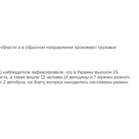
 области и в обратном направлении проезжают грузовые
ка) наблюдатели зафиксировали, что в Украину въехали 15
аста, а также вошли 11 человек (4 женщины и 7 мужчин разного
и 2 автобуса, на борту которых находились пассажиры разных