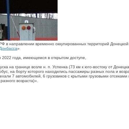
 РФ в направлении временно оккупированных территорий Донецкой
Донбасса
»
 2022 года, имеющемся в открытом доступе,
ска на границе возле н. п. Успенка (73 км к юго-востоку от Донец
обус, на борту которого находились пассажиры разных пола и возр
ехали 7 автомобилей, 6 грузовиков с крытыми грузовыми отсеками 
разного возраста)».