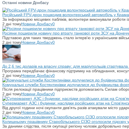
Останні новини Донбасу
Російський FPV-дрон пошкодив волонтерський автомобіль у Крама
За інформацією місцевих пабліків, волонтери виконували роботи і
2 дні тому
Новини Донбасу
0
Росіяни поширили новину про втрату танкової роти ЗСУ на Донечч
Підставою для таких тверджень стало інтерв'ю з українським вій
2 дні тому
Новини Донбасу
0
До 2,6 тис доларів на власну справу: для маріупольців стартувал
Програма передбачає фінансову підтримку на обладнання, консульт
2 дні тому
Новини Донбасу
0
Комунальні служби Костянтинівки долучилися до будівництва фор
Після релокації працівники підприємств допомагають Силам оборо
2 дні тому
Новини Донбасу
0
Супермаркет, АЗС і будинки: наслідки російських атак на Слов’янс
Від другої години ночі окупанти дев’ять разів атакували місто уд
2 дні тому
Новини Донбасу
0
Колишньому працівнику Старобільського СІЗО оголосили підозру 
За даними слідства, після окупації регіону чоловік добровільно п