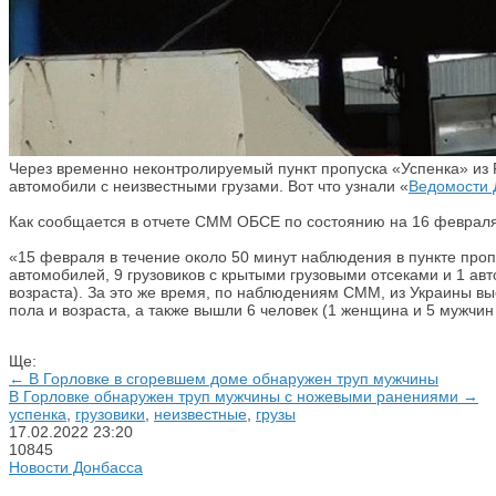
Через временно неконтролируемый пункт пропуска «Успенка» из
автомобили с неизвестными грузами. Вот что узнали «
Ведомости 
Как сообщается в отчете СММ ОБСЕ по состоянию на 16 февраля
«15 февраля в течение около 50 минут наблюдения в пункте пропу
автомобилей, 9 грузовиков с крытыми грузовыми отсеками и 1 авт
возраста). За это же время, по наблюдениям СММ, из Украины вы
пола и возраста, а также вышли 6 человек (1 женщина и 5 мужчин 
Ще:
← В Горловке в сгоревшем доме обнаружен труп мужчины
В Горловке обнаружен труп мужчины с ножевыми ранениями →
успенка
,
грузовики
,
неизвестные
,
грузы
17.02.2022
23:20
10845
Новости Донбасса