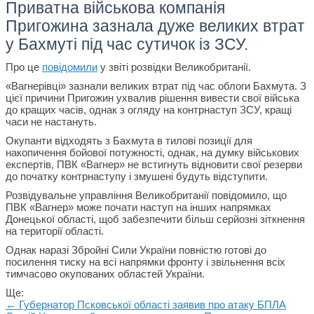
Приватна військова компанія
Пригожина зазнала дуже великих втрат
у Бахмуті під час сутичок із ЗСУ.
Про це
повідомили
у звіті розвідки Великобританії.
«Вагнерівці» зазнали великих втрат під час облоги Бахмута. З
цієї причини Пригожин ухвалив рішення вивести свої війська
до кращих часів, однак з огляду на контрнаступ ЗСУ, кращі
часи не настануть.
Окупанти відходять з Бахмута в тилові позиції для
накопичення бойової потужності, однак, на думку військових
експертів, ПВК «Вагнер» не встигнуть відновити свої резерви
до початку контрнаступу і змушені будуть відступити.
Розвідувальне управління Великобританії повідомило, що
ПВК «Вагнер» може почати наступ на інших напрямках
Донецької області, щоб забезпечити більш серйозні зіткнення
на території області.
Однак наразі Збройні Сили України повністю готові до
посилення тиску на всі напрямки фронту і звільнення всіх
тимчасово окупованих областей України.
Ще:
← Губернатор Псковської області заявив про атаку БПЛА