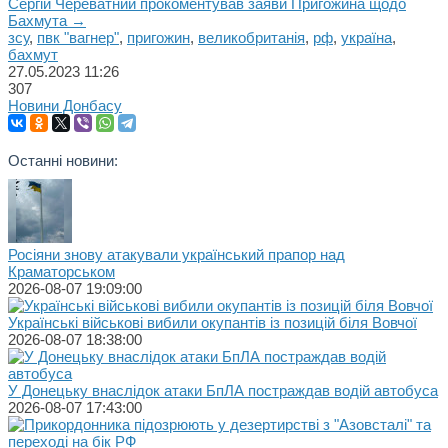
Сергій Череватний прокоментував заяви Пригожина щодо
Бахмута →
зсу
,
пвк "вагнер"
,
пригожин
,
великобританія
,
рф
,
україна
,
бахмут
27.05.2023
11:26
307
Новини Донбасу
Останні новини:
Росіяни знову атакували український прапор над
Краматорськом
2026-08-07 19:09:00
Українські військові вибили окупантів із позицій біля Вовчої
2026-08-07 18:38:00
У Донецьку внаслідок атаки БпЛА постраждав водій автобуса
2026-08-07 17:43:00