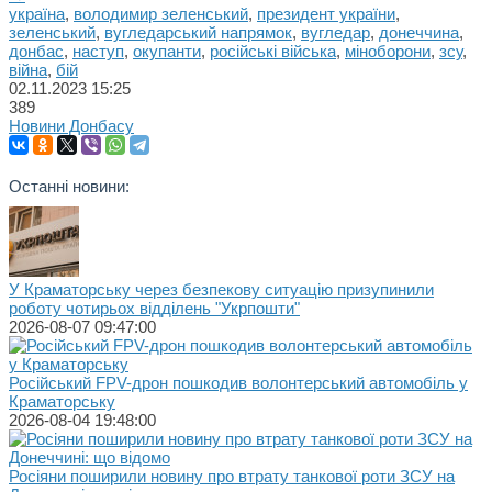
україна
,
володимир зеленський
,
президент україни
,
зеленський
,
вугледарський напрямок
,
вугледар
,
донеччина
,
донбас
,
наступ
,
окупанти
,
російські війська
,
міноборони
,
зсу
,
війна
,
бій
02.11.2023
15:25
389
Новини Донбасу
Останні новини:
У Краматорську через безпекову ситуацію призупинили
роботу чотирьох відділень "Укрпошти"
2026-08-07 09:47:00
Російський FPV-дрон пошкодив волонтерський автомобіль у
Краматорську
2026-08-04 19:48:00
Росіяни поширили новину про втрату танкової роти ЗСУ на