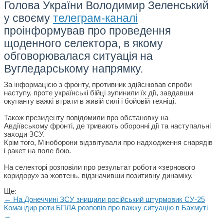
Голова України Володимир Зеленський
у своєму
телеграм-каналі
проінформував про проведення
щоденного селектора, в якому
обговорювалася ситуація на
Вугледарському напрямку.
За інформацією з фронту, противник здійснював спроби
наступу, проте українські бійці зупинили їх дії, завдавши
окупанту важкі втрати в живій силі і бойовій техніці.
Також президенту повідомили про обстановку на
Авдіївському фронті, де тривають оборонні дії та наступальні
заходи ЗСУ.
Крім того, Міноборони відзвітували про надходження снарядів
і ракет на поле бою.
На селекторі розповіли про результат роботи «зернового
коридору» за жовтень, відзначивши позитивну динаміку.
Ще:
← На Донеччині ЗСУ знищили російський штурмовик СУ-25
Командир роти БПЛА розповів про важку ситуацію в Бахмуті
→