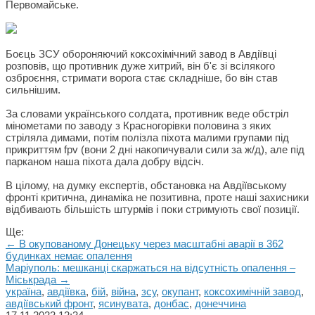
Первомайське.
Боєць ЗСУ обороняючий коксохімічний завод в Авдіївці
розповів, що противник дуже хитрий, він б'є зі всілякого
озброєння, стримати ворога стає складніше, бо він став
сильнішим.
За словами українського солдата, противник веде обстріл
мінометами по заводу з Красногорівки половина з яких
стріляла димами, потім полізла піхота малими групами під
прикриттям fpv (вони 2 дні накопичували сили за ж/д), але під
парканом наша піхота дала добру відсіч.
В цілому, на думку експертів, обстановка на Авдіївському
фронті критична, динаміка не позитивна, проте наші захисники
відбивають більшість штурмів і поки стримують свої позиції.
Ще:
← В окупованому Донецьку через масштабні аварії в 362
будинках немає опалення
Маріуполь: мешканці скаржаться на відсутність опалення –
Міськрада →
україна
,
авдіївка
,
бій
,
війна
,
зсу
,
окупант
,
коксохимічній завод
,
авдіївський фронт
,
ясинувата
,
донбас
,
донеччина