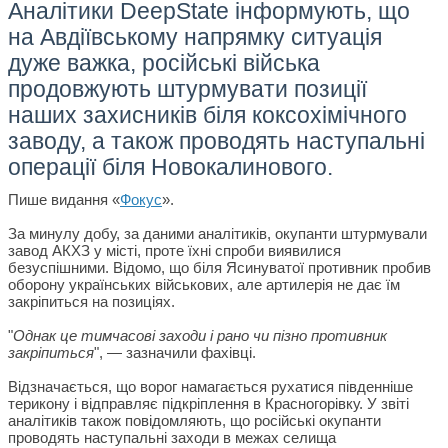
Аналітики DeepState інформують, що
на Авдіївському напрямку ситуація
дуже важка, російські війська
продовжують штурмувати позиції
наших захисників біля коксохімічного
заводу, а також проводять наступальні
операції біля Новокалинового.
Пише видання «
Фокус
».
За минулу добу, за даними аналітиків, окупанти штурмували
завод АКХЗ у місті, проте їхні спроби виявилися
безуспішними. Відомо, що біля Ясинуватої противник пробив
оборону українських військових, але артилерія не дає їм
закріпиться на позиціях.
"
Однак це тимчасові заходи і рано чи пізно противник
закріпиться
", — зазначили фахівці.
Відзначається, що ворог намагається рухатися південніше
терикону і відправляє підкріплення в Красногорівку. У звіті
аналітиків також повідомляють, що російські окупанти
проводять наступальні заходи в межах селища