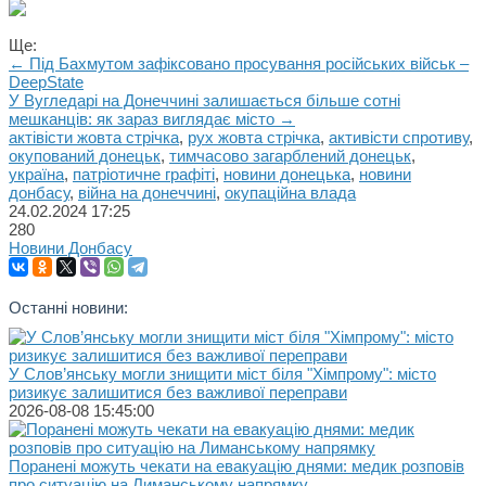
Ще:
← Під Бахмутом зафіксовано просування російських військ –
DeepState
У Вугледарі на Донеччині залишається більше сотні
мешканців: як зараз виглядає місто →
актівісти жовта стрічка
,
рух жовта стрічка
,
активісти спротиву
,
окупований донецьк
,
тимчасово загарблений донецьк
,
україна
,
патріотичне графіті
,
новини донецька
,
новини
донбасу
,
війна на донеччині
,
окупаційна влада
24.02.2024
17:25
280
Новини Донбасу
Останні новини:
У Слов’янську могли знищити міст біля "Хімпрому": місто
ризикує залишитися без важливої переправи
2026-08-08 15:45:00
Поранені можуть чекати на евакуацію днями: медик розповів
про ситуацію на Лиманському напрямку