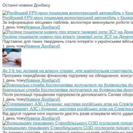
Останні новини Донбасу
Російський FPV-дрон пошкодив волонтерський автомобіль у Крама
За інформацією місцевих пабліків, волонтери виконували роботи і
1 день тому
Новини Донбасу
0
Росіяни поширили новину про втрату танкової роти ЗСУ на Донечч
Підставою для таких тверджень стало інтерв'ю з українським вій
1 день тому
Новини Донбасу
0
До 2,6 тис доларів на власну справу: для маріупольців стартувал
Програма передбачає фінансову підтримку на обладнання, консульт
1 день тому
Новини Донбасу
0
Комунальні служби Костянтинівки долучилися до будівництва фор
Після релокації працівники підприємств допомагають Силам оборо
1 день тому
Новини Донбасу
0
Супермаркет, АЗС і будинки: наслідки російських атак на Слов’янс
Від другої години ночі окупанти дев’ять разів атакували місто уд
1 день тому
Новини Донбасу
0
Колишньому працівнику Старобільського СІЗО оголосили підозру 
За даними слідства, після окупації регіону чоловік добровільно п