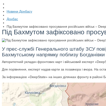
Новини Донбасу
Донбас
Під Бахмутом зафіксовано просування російських військ – Deep
Під Бахмутом зафіксовано просув
У прес-службі Генерального штабу ЗСУ повід
Бахмутському напрямку поблизу Богданівки т
Авторитетний укладач фронтових карт і військовий експерт «DeepS
Для порівняння, експерт надав карти за позавчора і вчора. На ос
За інформацією «DeepState» на інших ділянках фронту в районі Б