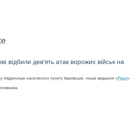
te
ві відбили дев'ять атак ворожих військ на
у південніше населеного пункту Іванівське, пише видання «
Реал
».
отивника.