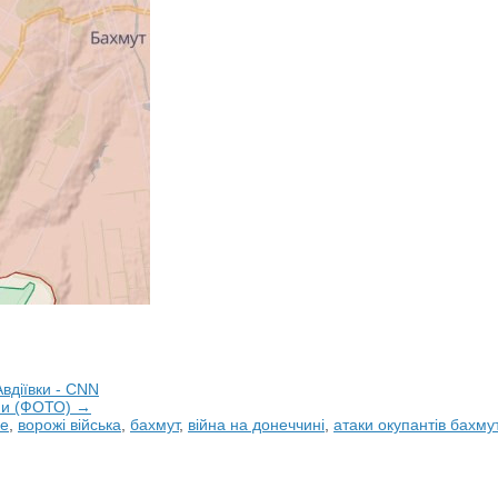
вдіївки - CNN
їни (ФОТО) →
ке
,
ворожі війська
,
бахмут
,
війна на донеччині
,
атаки окупантів бахму