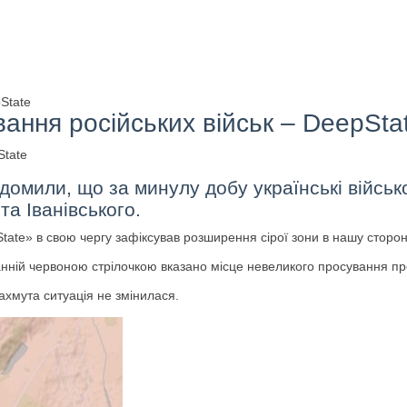
State
ання російських військ – DeepSta
омили, що за минулу добу українські військо
а Іванівського.
tate» в свою чергу зафіксував розширення сірої зони в нашу сторон
танній червоною стрілочкою вказано місце невеликого просування пр
ахмута ситуація не змінилася.