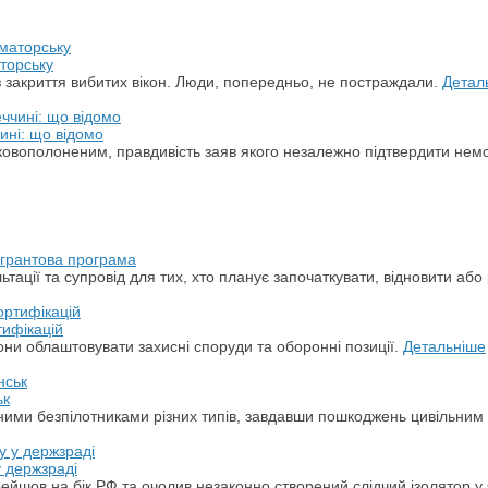
торську
з закриття вибитих вікон. Люди, попередньо, не постраждали.
Детал
ині: що відомо
ськовополоненим, правдивість заяв якого незалежно підтвердити не
а грантова програма
ації та супровід для тих, хто планує започаткувати, відновити або 
тифікацій
ни облаштовувати захисні споруди та оборонні позиції.
Детальніше
ьк
арними безпілотниками різних типів, завдавши пошкоджень цивільним
у держзраді
ерейшов на бік РФ та очолив незаконно створений слідчий ізолятор у