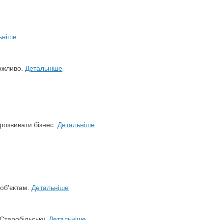
ьніше
можливо.
Детальніше
розвивати бізнес.
Детальніше
 об’єктам.
Детальніше
 Старобільську.
Детальніше