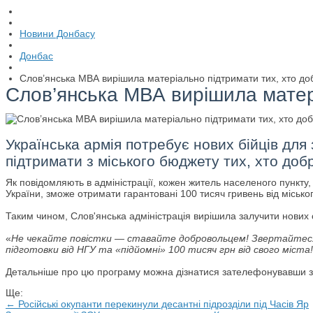
Новини Донбасу
Донбас
Слов’янська МВА вирішила матеріально підтримати тих, хто до
Слов’янська МВА вирішила матер
Українська армія потребує нових бійців для
підтримати з міського бюджету тих, хто доб
Як повідомляють в адміністрації, кожен житель населеного пункту
України, зможе отримати гарантовані 100 тисяч гривень від міськ
Таким чином, Слов'янська адміністрація вирішила залучити нових 
«
Не чекайте повістки — ставайте добровольцем! Звертайтеся 
підготовки від НГУ та «підйомні» 100 тисяч грн від свого міста!
Детальніше про цю програму можна дізнатися зателефонувавши з
Ще:
← Російські окупанти перекинули десантні підрозділи під Часів Яр