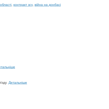
області
,
контракт зсу
,
війна на донбасі
етальніше
иїзду.
Детальніше