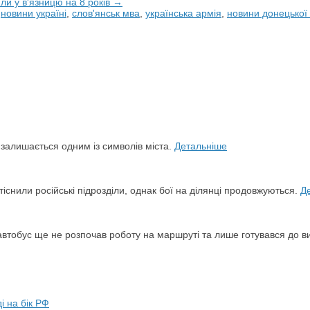
ли у в'язницю на 8 років →
,
новини україні
,
слов'янськ мва
,
українська армія
,
новини донецької 
й залишається одним із символів міста.
Детальніше
снили російські підрозділи, однак бої на ділянці продовжуються.
Д
автобус ще не розпочав роботу на маршруті та лише готувався до в
і на бік РФ