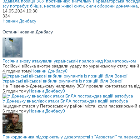
Здавала позиції ЗСУ противнику: вчительку з Краматорська посади
зсу потребує бійців
,
нестача живої сили
,
сили оборони донеччина
14.05.2024
10:30
334
Новини Донбасу
Останні новини Донбасу
Росіяни знову атакували український прапор над Краматорськом
Російські війська вкотре завдали удару по українському стягу, яки
4 години тому
Новини Донбасу
0
Українські військові вибили окупантів із позицій біля Вовчої
На Південно-Донецькому напрямку ЗСУ провели контратаки та відті
5 годин тому
Новини Донбасу
0
У Донецьку внаслідок атаки БпЛА постраждав водій автобуса
Інцидент стався у Петровському районі міста, коли пасажирський 
6 годин тому
Новини Донбасу
0
Прикордонника підозрюють у дезертирстві з "Азовсталі" та переход