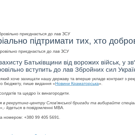
бровільно приєднається до лав ЗСУ
іально підтримати тих, хто добро
 захисту Батьківщини від ворожих військ, у з
ровільно вступить до лав Збройних сил Украї
, який хоче захищати нашу державу та вперше укладе контракт з рек
ого бюджету, пише видання «
Новини Краматорська
».
солдатів та щедро їх винагородити.
в рекрутинг-центру Слов'янської бригади та вибирайте спеціал
»,- йдеться в повідомленні МВА.
а номером: +380 99 405 5691.