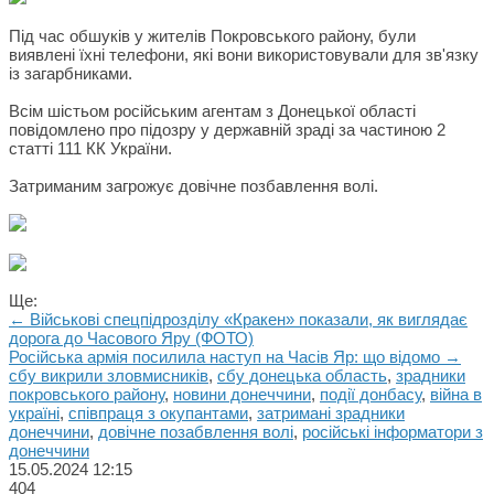
Під час обшуків у жителів Покровського району, були
виявлені їхні телефони, які вони використовували для зв'язку
із загарбниками.
Всім шістьом російським агентам з Донецької області
повідомлено про підозру у державній зраді за частиною 2
статті 111 КК України.
Затриманим загрожує довічне позбавлення волі.
Ще:
← Військові спецпідрозділу «Кракен» показали, як виглядає
дорога до Часового Яру (ФОТО)
Російська армія посилила наступ на Часів Яр: що відомо →
сбу викрили зловмисників
,
сбу донецька область
,
зрадники
покровського району
,
новини донеччини
,
події донбасу
,
війна в
україні
,
співпраця з окупантами
,
затримані зрадники
донеччини
,
довічне позабвлення волі
,
російські інформатори з
донеччини
15.05.2024
12:15
404