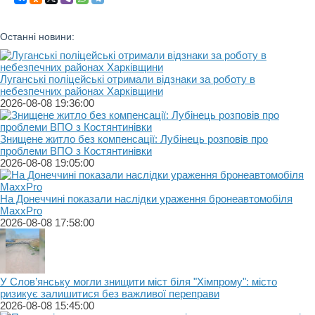
Останні новини:
Луганські поліцейські отримали відзнаки за роботу в
небезпечних районах Харківщини
2026-08-08 19:36:00
Знищене житло без компенсації: Лубінець розповів про
проблеми ВПО з Костянтинівки
2026-08-08 19:05:00
На Донеччині показали наслідки ураження бронеавтомобіля
MaxxPro
2026-08-08 17:58:00
У Слов’янську могли знищити міст біля "Хімпрому": місто
ризикує залишитися без важливої переправи
2026-08-08 15:45:00