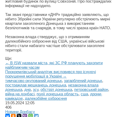
житловий будинок по вулиці Совхозній.
Про постраждалих
інформації не надходило.
Так звані представники «ДНР» традиційно заявляють, що
нібито Збройні сили України регулярно обстрілюють мирні
квартали захопленого Донецька з використанням
безпілотників та снарядів, в тому числі зразка країн НАТО.
Незаконна влада стверджує, що з отриманням
далекобійного озброєння від США, українські військові
нібито стали набагато частіше обстрілювати захоплені
території.
Ще:
← В ISW назвали міста, які ЗС РФ планують захопити
найближчим часом
Прокремлівський аналітик висловився про існуючі
порушення мобілізації в Україні →
тимчасово окупований донецьк
,
загарблений донецьк
,
постраждав мешканець донецька
,
незаконна влада
донецька
,
днр
,
зсу
,
обстріл донецька
,
петровський район
,
війна на донбасі
,
події донецька область
,
сша
,
дрони-
камікадзе
,
далекобійне озброєння
19.05.2024
12:05
406
Новини Донбасу