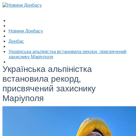
Новини Донбасу
Донбас
Українська альпіністка встановила рекорд, присвячений
захиснику Маріуполя
Українська альпіністка
встановила рекорд,
присвячений захиснику
Маріуполя