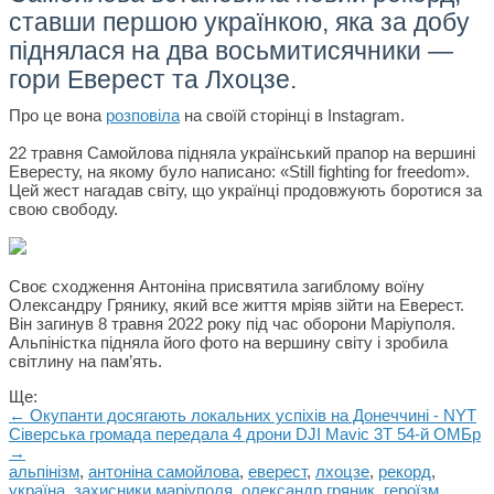
ставши першою українкою, яка за добу
піднялася на два восьмитисячники —
гори Еверест та Лхоцзе.
Про це вона
розповіла
на своїй сторінці в Instagram.
22 травня Самойлова підняла український прапор на вершині
Евересту, на якому було написано: «Still fighting for freedom».
Цей жест нагадав світу, що українці продовжують боротися за
свою свободу.
Своє сходження Антоніна присвятила загиблому воїну
Олександру Грянику, який все життя мріяв зійти на Еверест.
Він загинув 8 травня 2022 року під час оборони Маріуполя.
Альпіністка підняла його фото на вершину світу і зробила
світлину на пам’ять.
Ще:
← Окупанти досягають локальних успіхів на Донеччині - NYT
Сіверська громада передала 4 дрони DJI Mavic 3T 54-й ОМБр
→
альпінізм
,
антоніна самойлова
,
еверест
,
лхоцзе
,
рекорд
,
україна
,
захисники маріуполя
,
олександр гряник
,
героїзм
,