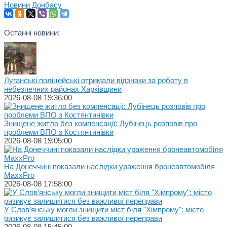
Новини Донбасу
Останні новини:
Луганські поліцейські отримали відзнаки за роботу в
небезпечних районах Харківщини
2026-08-08 19:36:00
Знищене житло без компенсації: Лубінець розповів про
проблеми ВПО з Костянтинівки
2026-08-08 19:05:00
На Донеччині показали наслідки ураження бронеавтомобіля
MaxxPro
2026-08-08 17:58:00
У Слов’янську могли знищити міст біля "Хімпрому": місто
ризикує залишитися без важливої переправи
2026-08-08 15:45:00