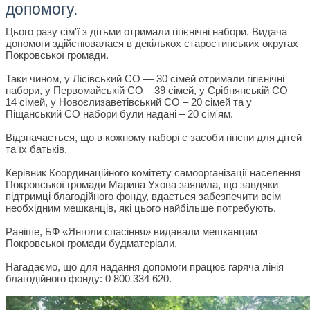
допомогу.
Цього разу сім'ї з дітьми отримали гігієнічні набори. Видача
допомоги здійснювалася в декількох старостинських округах
Покровської громади.
Таки чином, у Лісівський СО — 30 сімей отримали гігієнічні
набори, у Первомайській СО – 39 сімей, у Срібнянській СО –
14 сімей, у Новоєлизаветівський СО – 20 сімей та у
Піщанський СО набори були надані – 20 сім'ям.
Відзначається, що в кожному наборі є засоби гігієни для дітей
та їх батьків.
Керівник Координаційного комітету самоорганізації населення
Покровської громади Марина Ухова заявила, що завдяки
підтримці благодійного фонду, вдається забезпечити всім
необхідним мешканців, які цього найбільше потребують.
Раніше, БФ «Янголи спасіння» видавали мешканцям
Покровської громади будматеріали.
Нагадаємо, що для надання допомоги працює гаряча лінія
благодійного фонду: 0 800 334 620.