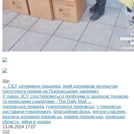
Ще:
← СБУ затримали зрадника, який допомагав окупантам
підготувати прорив на Покровському напрямку
У лавах ЗСУ спостерігаються проблеми із західною технікою
та неякісними снарядами - The Daily Mail →
покровська громада
,
гумдопомога покровськ
,
у покровськ
доставили гумдопомогу
,
благодійний фонд
,
янголи спасіння
,
роздача допомоги покровськ
,
новини покровська
,
донецька
область
,
війна в україні
13.06.2024
17:07
232