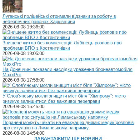
Луганські поліцейські отримали відзнаки за роботу в
небезпечних районах Харківщини
2026-08-08 19:36:00
Знищене житло без компенсації: Лубінець розповів про
проблеми ВПО з Костянтинівки
2026-08-08 19:05:00
На Донеччині показали наслідки ураження бронеавтомобіля
MaxxPro
2026-08-08 17:58:00
У Слов’янську могли знищити міст біля "Хімпрому": місто
ризикує залишитися без важливої переправи
2026-08-08 15:45:00
Поранені можуть чекати на евакуацію днями: медик розповів
про ситуацію на Лиманському напрямку
2026-08-08 14:54:00
ЗАВАНТАЖИТИ ЩЕ НОВИНИ...