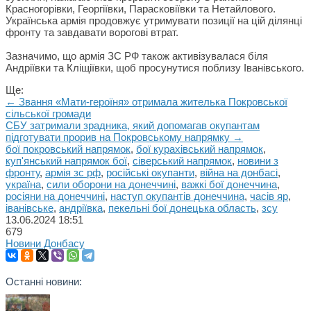
Красногорівки, Георгіївки, Парасковіївки та Нетайлового.
Українська армія продовжує утримувати позиції на цій ділянці
фронту та завдавати ворогові втрат.
Зазначимо, що армія ЗС РФ також активізувалася біля
Андріївки та Кліщіївки, щоб просунутися поблизу Іванівського.
Ще:
← Звання «Мати-героїня» отримала жителька Покровської
сільської громади
СБУ затримали зрадника, який допомагав окупантам
підготувати прорив на Покровському напрямку →
бої покровський напрямок
,
бої курахівський напрямок
,
куп'янський напрямок бої
,
сіверський напрямок
,
новини з
фронту
,
армія зс рф
,
російські окупанти
,
війна на донбасі
,
україна
,
сили оборони на донеччині
,
важкі бої донеччина
,
росіяни на донеччині
,
наступ окупантів донеччина
,
часів яр
,
іванівське
,
андріївка
,
пекельні бої донецька область
,
зсу
13.06.2024
18:51
679
Новини Донбасу
Останні новини: