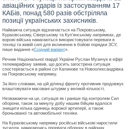
авіаційних ударів із застосуванням 17
КАБів, понад 580 разів обстріляла
позиції українських захисників.
Найважча ситуація відзначається на Покровському,
Курахівському, Сіверському та Куп'янському напрямках, де
ворожі війська намагаються використовувати переваги в
техніці та живій силі для вклинення в бойові порядки ЗСУ,
пише видання «
Східний варіант
».
Речник Національної гвардії України Руслан Музичук в ефірі
телемарафону заявив, що досить загострена ситуація
спостерігається в районі сіл Калинове та Новоолександрівка
на Покровському напрямку.
За його словами, на цій ділянці фронту противник продовжує
влаштовувати масовані штурми у великій кількості.
Незважаючи на це, ситуація як і раніше під контролем Сил
оборони, також за минулу добу нашим бійцям вдалося
знищити кілька одиниць ворожої артилерії, а також
броньованої та автомобільної техніки.
На Курахівському напрямку російські військові наростили
зусилля, намагаючись прорвати оборону в районах