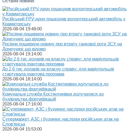
Останні новини:
Російський FPV-дрон пошкодив волонтерський автомобіль у
Краматорську
2026-08-04 19:48:00
Росіяни поширили новину про втрату танкової роти ЗСУ на
Донеччині: що відомо
2026-08-04 19:14:00
До 2,6 тис доларів на власну справу: для маріупольців
стартувала грантова програма
2026-08-04 18:14:00
Комунальні служби Костянтинівки долучилися до
будівництва фортифікацій
2026-08-04 17:16:00
Супермаркет, АЗС і будинки: наслідки російських атак на
Слов’янськ
2026-08-04 15:53:00