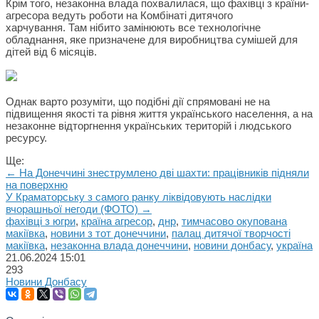
Крім того, незаконна влада похвалилася, що фахівці з країни-
агресора ведуть роботи на Комбінаті дитячого
харчування.
Там нібито замінюють все технологічне
обладнання, яке призначене для виробництва сумішей для
дітей від 6 місяців.
Однак варто розуміти, що подібні дії спрямовані не на
підвищення якості та рівня життя українського населення, а на
незаконне відторгнення українських територій і людського
ресурсу.
Ще:
← На Донеччині знеструмлено дві шахти: працівників підняли
на поверхню
У Краматорську з самого ранку ліквідовують наслідки
вчорашньої негоди (ФОТО) →
фахівці з югри
,
країна агресор
,
днр
,
тимчасово окупована
макіївка
,
новини з тот донеччини
,
палац дитячої творчості
макіївка
,
незаконна влада донеччини
,
новини донбасу
,
україна
21.06.2024
15:01
293
Новини Донбасу