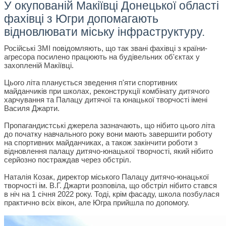
У окупованій Макіївці Донецької області
фахівці з Югри допомагають
відновлювати міську інфраструктуру.
Російські ЗМІ повідомляють, що так звані фахівці з країни-
агресора посилено працюють на будівельних об'єктах у
захопленій Макіївці.
Цього літа планується зведення п'яти спортивних
майданчиків при школах, реконструкції комбінату дитячого
харчування та Палацу дитячої та юнацької творчості імені
Василя Джарти.
Пропагандистські джерела зазначають, що нібито цього літа
до початку навчального року вони мають завершити роботу
на спортивних майданчиках, а також закінчити роботи з
відновлення палацу дитячо-юнацької творчості, який нібито
серйозно постраждав через обстріл.
Наталія Козак, директор міського Палацу дитячо-юнацької
творчості ім. В.Г. Джарти розповіла, що обстріл нібито стався
в ніч на 1 січня 2022 року. Тоді, крім фасаду, школа позбулася
практично всіх вікон, але Югра прийшла по допомогу.