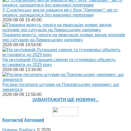
У Слов’янську могли знищити міст біля "Хімпрому": місто
ризикує залишитися без важливої переправи
2026-08-08 15:45:00
Поранені можуть чекати на евакуацію днями: медик розповів
про ситуацію на Лиманському напрямку
2026-08-08 14:54:00
На окупованій Луганщині сирени та гучномовці обіцяють
встановити до 2029 року
2026-08-08 13:34:00
Росіяни посилили штурми на Покровському напрямку: що
змінилося
2026-08-08 12:56:00
ЗАВАНТАЖИТИ ЩЕ НОВИНИ...
Контакти
|
Авторам
|
Новини Донбасу
© 2026