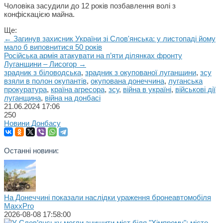
Чоловіка засудили до 12 років позбавлення волі з
конфіскацією майна.
Ще:
← Загинув захисник України зі Слов'янська: у листопаді йому
мало б виповнитися 50 років
Російська армія атакувати на п’яти ділянках фронту
Луганщини – Лисогор →
зрадник з біловодська
,
зрадник з окупованої луганщини
,
зсу
взяли в полон окупантів
,
окупована донеччина
,
луганська
прокуратура
,
країна агресора
,
зсу
,
війна в україні
,
військові дії
луганщина
,
війна на донбасі
21.06.2024
17:06
250
Новини Донбасу
Останні новини:
На Донеччині показали наслідки ураження бронеавтомобіля
MaxxPro
2026-08-08 17:58:00