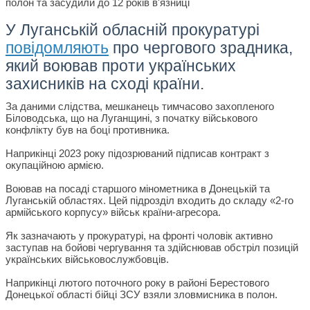
У Луганській обласній прокуратурі
повідомляють
про чергового зрадника,
який воював проти українських
захисників на сході країни.
За даними слідства, мешканець тимчасово захопленого
Біловодська, що на Луганщині, з початку військового
конфлікту був на боці противника.
Наприкінці 2023 року підозрюваний підписав контракт з
окупаційною армією.
Воював на посаді старшого мінометника в Донецькій та
Луганській областях. Цей підрозділ входить до складу «2-го
армійського корпусу» військ країни-агресора.
Як зазначають у прокуратурі, на фронті чоловік активно
заступав на бойові чергування та здійснював обстріл позицій
українських військовослужбовців.
Наприкінці лютого поточного року в районі Берестового
Донецької області бійці ЗСУ взяли зловмисника в полон.