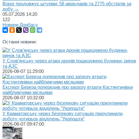
Ворог продовжує штурми: 58 авіаударів та 2775 обстрілів за
добу →
05.07.2026
14:20
122
Новини Донбасу
Останні новини:
У Слов’янську через атаки дронів пошкоджено будинки, ринок
та АЗС
2026-08-07 11:29:00
Експерт Береза попередив про загрозу втрати Костянтинівки
найближчими місяцями
2026-08-07 10:32:00
У Краматорську через безпекову ситуацію призупинили
роботу чотирьох відділень "Укрпошти"
2026-08-07 09:47:00