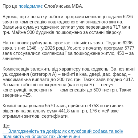
Про це
повідомляє
Слов'янська МВА.
Відомо, що з початку роботи програми мешканці подали 6236
заяв на компенсацію пошкодженого чи знищеного житла.
Загальна сума узгоджених виплат уже перевищила 717 млн
грн. Майже 900 будинків пошкоджено за останні півроку.
На тлі нових руйнувань зростає і кількість заяв. Подано 6236
заяв, з них 1348 – у 2026 році. Усього з початку програми 5777
заяв стосувалися компенсації за пошкоджене житло, 459 – за
знищене.
Компенсація залежить від характеру пошкоджень. За незначні
ушкодження (категорія А) – вибиті вікна, двері, дах, фасад –
максимальна виплата до 200 тис грн. Таких заяв подано 4317.
За масштабніші пошкодження (категорія Б) — несучі
конструкції, перекриття — компенсація до 500 тис грн. Таких
звернень 425.
Комісії опрацювали 5570 заяв, прийнято 4753 позитивних
рішення на загальну суму 441,8 млн грн, 176 сімей вже
отримали житлові сертифікати.
Ще:
← Злагодженість та довіра: як службовий собака та воїн
працюють на блокпостах Донеччини