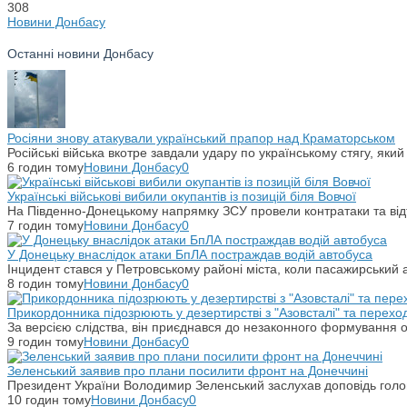
308
Новини Донбасу
Останні новини Донбасу
Росіяни знову атакували український прапор над Краматорськом
Російські війська вкотре завдали удару по українському стягу, яки
6 годин тому
Новини Донбасу
0
Українські військові вибили окупантів із позицій біля Вовчої
На Південно-Донецькому напрямку ЗСУ провели контратаки та відті
7 годин тому
Новини Донбасу
0
У Донецьку внаслідок атаки БпЛА постраждав водій автобуса
Інцидент стався у Петровському районі міста, коли пасажирський 
8 годин тому
Новини Донбасу
0
Прикордонника підозрюють у дезертирстві з "Азовсталі" та переход
За версією слідства, він приєднався до незаконного формування ок
9 годин тому
Новини Донбасу
0
Зеленський заявив про плани посилити фронт на Донеччині
Президент України Володимир Зеленський заслухав доповідь гол
10 годин тому
Новини Донбасу
0