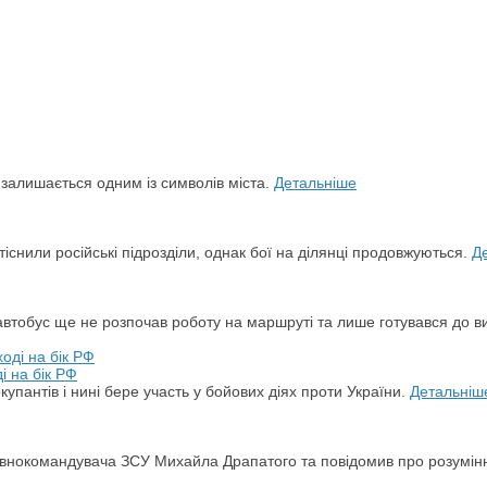
й залишається одним із символів міста.
Детальніше
снили російські підрозділи, однак бої на ділянці продовжуються.
Д
автобус ще не розпочав роботу на маршруті та лише готувався до в
і на бік РФ
упантів і нині бере участь у бойових діях проти України.
Детальніш
овнокомандувача ЗСУ Михайла Драпатого та повідомив про розумін