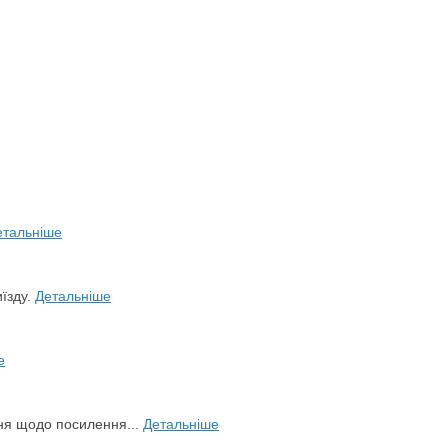
етальніше
иїзду.
Детальніше
е
ня щодо посилення...
Детальніше