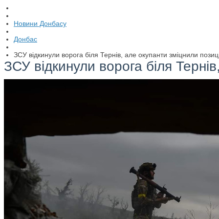
Новини Донбасу
Донбас
ЗСУ відкинули ворога біля Тернів, але окупанти зміцнили позиці
ЗСУ відкинули ворога біля Тернів