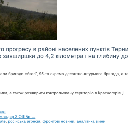
о прогресу в районі населених пунктів Терни 
 завширшки до 4,2 кілометра і на глибину до
рали бригади «Азов”, 95-та окрема десантно-штурмова бригада, а та
иїмки, а також розширити контрольовану територію в Красногорівці.
ниці
 командир 3 ОШБр →
ate
,
російська агресія
,
фронтові новини
,
аналітика війни