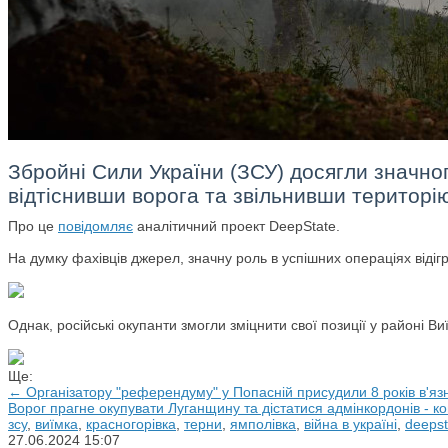
Збройні Сили України (ЗСУ) досягли значног
відтіснивши ворога та звільнивши територію
Про це
повідомляє
аналітичний проект DeepState.
На думку фахівців джерел, значну роль в успішних операціях відіг
Однак, російські окупанти змогли зміцнити свої позиції у районі В
Ще:
← Організатору "референдуму" у Попасній присудили 8 років в'яз
Ворог прагне окупувати Луганщину та дістатися адмінкордонів -
зсу
,
виїмка
,
красногорівка
,
терни
,
ямполівка
,
війна в україні
,
deepst
27.06.2024
15:07