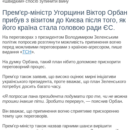
Прем'єр-міністр Угорщини Віктор Орбан
прибув з візитом до Києва після того, як
його країна стала головою ради ЄС.
На переговорах з президентом Володимиром Зеленським
політик попросив розглянути можливість припинення вогню
перед можливими переговорами з країною-агресором, пише
видання «
ТСН
».
На думку Орбана, такий план нібито допоможе прискорити
переговорний процес.
Прем'єр також заявив, що високо оцінює мирні ініціативи
українського президента, проте вважає, що план Зеленського
потребує досить багато часу.
«
Я попросив пана президента подумати про те, чи не можна
трошки інакше піти. Зробити перерву
», — пояснив Орбан.
Він вважає, що припинення вогню сприятиме прискоренню
темпу цих переговорів.
Прем'єр-міністр також назвав гарними шанси вирішити