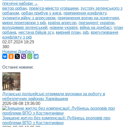
гігієнічні набори →
віктор орбан
,
прем'єр-міністр угорщини
,
зустріч зеленського з
орбаном
,
орбан прибув у києв
,
припинення конфлікту
,
зупинити війну з агресором
,
припинення вогню на донеччині
,
мирні переговори з рф
,
країна агресор
,
президент україни
,
володимир зеленський
,
новини україні
,
війна на донбасі
,
план
орбана
,
нестача бійців зсу
,
мирний план
,
рф
,
врегулювання
конфлікту з рф
02.07.2024
18:29
380
Новини Донбасу
Останні новини:
Луганські поліцейські отримали відзнаки за роботу в
небезпечних районах Харківщини
2026-08-08 19:36:00
Знищене житло без компенсації: Лубінець розповів про
проблеми ВПО з Костянтинівки