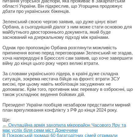
питання угорської діаспори, яка проживає в Закарпатській
області України. Він підкреслив, що Угорщина продовжує
дбати про українських біженців.
Зеленський своєю чергою заявив, що дуже цінує візит
Орбана, а сьогоднішній діалог з ним може стати основою для
майбутнього двостороннього документа, який буде
заснований на дзеркальному підході між країнами.
Однак про пропозицію Орбана розглянути можливість
припинення вогню перед переговорами Зеленський не згадав,
хоча напередодні в Брюсселі сам заявив, що хоче завершити
війну до кінця цього року через великі втрати.
За словами українського лідера, в країні дуже складна
ситуація, зокрема нестача бійців на фронті: втрати ЗСУ
високі, при цьому навіть мобілізація засуджених не
допомагає. Крім того, противник має перевагу в озброєнні, що
також ускладнює ведення бойових дій.
Президент України пообіцяв незабаром представити мирний
план врегулювання конфлікту з РФ до кінця 2024 року.
Ще:
← Окупаційна армія захопила мікрорайон Часового Яру та
має успіх біля семи міст Донеччини
В Покровській громаді 60 багатодітних сімей отримали