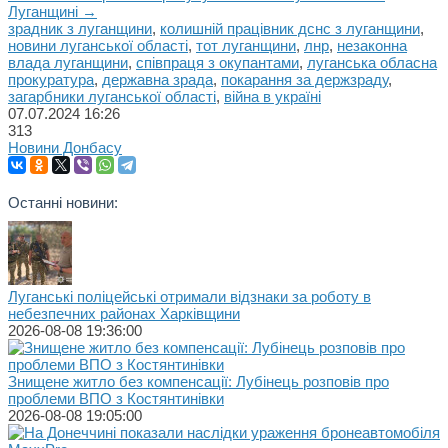
Луганщині →
зрадник з луганщини
,
колишній працівник дснс з луганщини
,
новини луганської області
,
тот луганщини
,
лнр
,
незаконна
влада луганщини
,
співпраця з окупантами
,
луганська обласна
прокуратура
,
державна зрада
,
покарання за держзраду
,
загарбники луганської області
,
війна в україні
07.07.2024
16:26
313
Новини Донбасу
Останні новини:
Луганські поліцейські отримали відзнаки за роботу в
небезпечних районах Харківщини
2026-08-08 19:36:00
Знищене житло без компенсації: Лубінець розповів про
проблеми ВПО з Костянтинівки
2026-08-08 19:05:00