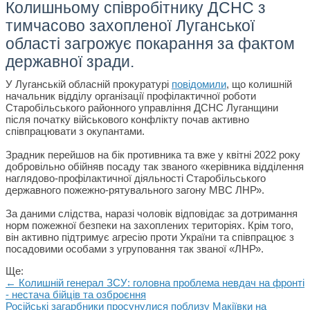
Колишньому співробітнику ДСНС з
тимчасово захопленої Луганської
області загрожує покарання за фактом
державної зради.
У Луганській обласній прокуратурі
повідомили
, що колишній
начальник відділу організації профілактичної роботи
Старобільського районного управління ДСНС Луганщини
після початку військового конфлікту почав активно
співпрацювати з окупантами.
Зрадник перейшов на бік противника та вже у квітні 2022 року
добровільно обійняв посаду так званого «керівника відділення
наглядово-профілактичної діяльності Старобільського
державного пожежно-рятувального загону МВС ЛНР».
За даними слідства, наразі чоловік відповідає за дотримання
норм пожежної безпеки на захоплених територіях. Крім того,
він активно підтримує агресію проти України та співпрацює з
посадовими особами з угруповання так званої «ЛНР».
Ще:
← Колишній генерал ЗСУ: головна проблема невдач на фронті
- нестача бійців та озброєння
Російські загарбники просунулися поблизу Макіївки на