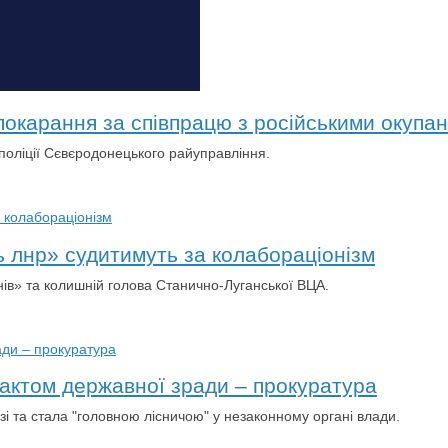
окарання за співпрацю з російськими окупа
 поліції Сєвєродонецького райуправління.
ь лнр» судитимуть за колабораціонізм
нів» та колишній голова Станично-Луганської ВЦА.
актом державної зради – прокуратура
і та стала "головною лісничою" у незаконному органі влади.