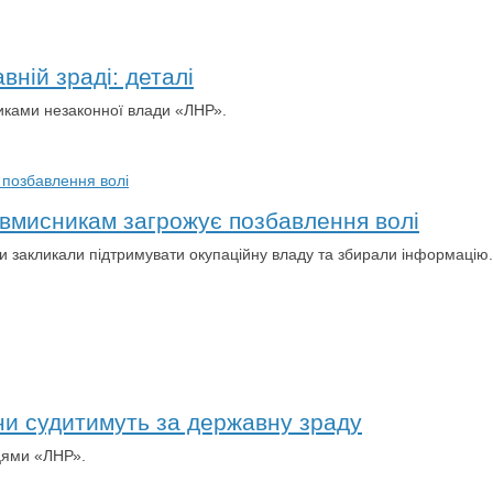
ній зраді: деталі
никами незаконної влади «ЛНР».
овмисникам загрожує позбавлення волі
ки закликали підтримувати окупаційну владу та збирали інформацію.
и судитимуть за державну зраду
вцями «ЛНР».