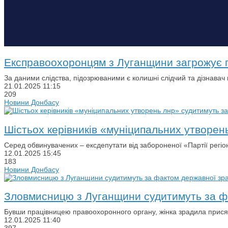
Експравоохоронцям з Луганщини загрожує п
За даними слідства, підозрюваними є колишні слідчий та дізнавач
21.01.2025
11:15
209
Новини Донбасу
Шістьох керівників «муніципальних утворен
Серед обвинувачених ‒ ексдепутати від забороненої «Партії регіо
12.01.2025
15:45
183
Новини Донбасу
Зловмисницю з Луганщини судитимуть за ф
Бувши працівницею правоохоронного органу, жінка зрадила присяз
12.01.2025
11:40