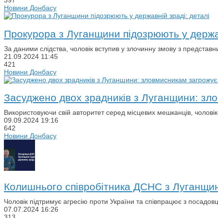
397
Новини Донбасу
Прокурора з Луганщини підозрюють у держав
За даними слідства, чоловік вступив у злочинну змову з представ
21.09.2024
11:45
421
Новини Донбасу
Засуджено двох зрадників з Луганщини: зл
Використовуючи свій авторитет серед місцевих мешканців, чолові
09.09.2024
19:16
642
Новини Донбасу
Колишнього співробітника ДСНС з Луганщин
Чоловік підтримує агресію проти України та співпрацює з посадо
07.07.2024
16:26
313