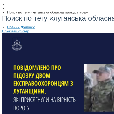
Поиск по тегу «луганська обласна прокуратура»
Поиск по тегу «луганська обласн
Новини Донбасу
Показати фільтр