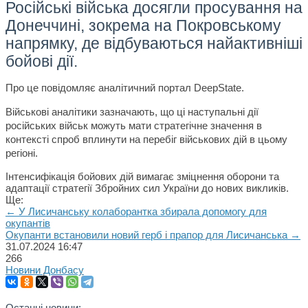
Російські війська досягли просування на
Донеччині, зокрема на Покровському
напрямку, де відбуваються найактивніші
бойові дії.
Про це повідомляє аналітичний портал DeepState.
Військові аналітики зазначають, що ці наступальні дії
російських військ можуть мати стратегічне значення в
контексті спроб вплинути на перебіг військових дій в цьому
регіоні.
Інтенсифікація бойових дій вимагає зміцнення оборони та
адаптації стратегії Збройних сил України до нових викликів.
Ще:
← У Лисичанську колаборантка збирала допомогу для
окупантів
Окупанти встановили новий герб і прапор для Лисичанська →
31.07.2024
16:47
266
Новини Донбасу
Останні новини: