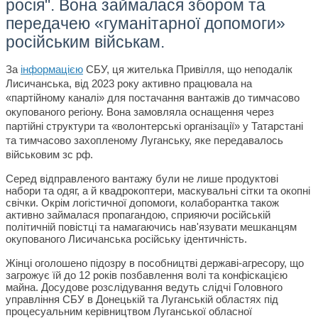
росія". Вона займалася збором та
передачею «гуманітарної допомоги»
російським військам.
За
інформацією
СБУ, ця жителька Привілля, що неподалік
Лисичанська, від 2023 року активно працювала на
«партійному каналі» для постачання вантажів до тимчасово
окупованого регіону. Вона замовляла оснащення через
партійні структури та «волонтерські організації» у Татарстані
та тимчасово захопленому Луганську, яке передавалось
військовим зс рф.
Серед відправленого вантажу були не лише продуктові
набори та одяг, а й квадрокоптери, маскувальні сітки та окопні
свічки. Окрім логістичної допомоги, колаборантка також
активно займалася пропагандою, сприяючи російській
політичній повістці та намагаючись нав'язувати мешканцям
окупованого Лисичанська російську ідентичність.
Жінці оголошено підозру в пособництві державі-агресору, що
загрожує їй до 12 років позбавлення волі та конфіскацією
майна. Досудове розслідування ведуть слідчі Головного
управління СБУ в Донецькій та Луганській областях під
процесуальним керівництвом Луганської обласної