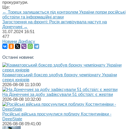
прокуратури.
Ще:
← Торецк залишається під контролем України попри російські
обстріли та інформаційні атаки
Загострення на фронті: Росія активізувала наступ на
Донеччині →
31.07.2024
16:51
477
Новини Донбасу
Останні новини:
Краматорський боксер здобув бронзу чемпіонату України
серед юніорів
2026-08-08 11:10:00
На Донеччині за добу зафіксували 51 обстріл: є жертви
2026-08-08 10:32:00
Російські війська просунулися поблизу Костянтинівки -
DeepState
2026-08-08 09:41:00