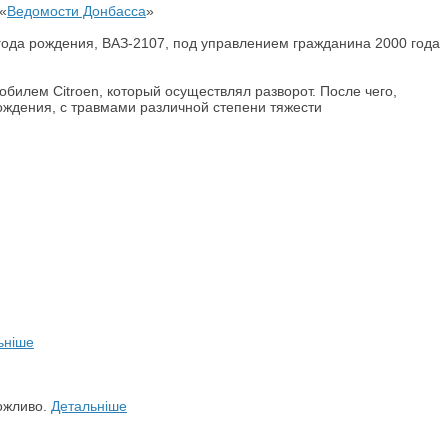
«
Ведомости Донбасса
»
года рождения, ВАЗ-2107, под управлением гражданина 2000 года
билем Citroen, который осуществлял разворот. После чего,
ождения, с травмами различной степени тяжести
ьніше
можливо.
Детальніше