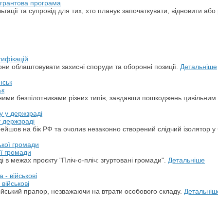
а грантова програма
ації та супровід для тих, хто планує започаткувати, відновити або 
тифікацій
ни облаштовувати захисні споруди та оборонні позиції.
Детальніше
ьк
арними безпілотниками різних типів, завдавши пошкоджень цивільним
у держзраді
ерейшов на бік РФ та очолив незаконно створений слідчий ізолятор у
ої громади
 в межах проєкту "Пліч-о-пліч: згуртовані громади".
Детальніше
військові
ійський прапор, незважаючи на втрати особового складу.
Детальніш