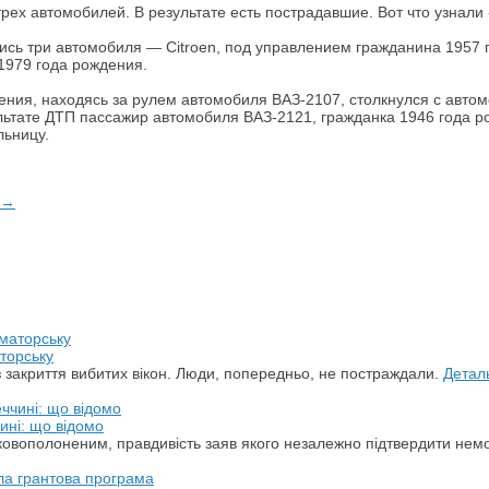
ех автомобилей. В результате есть пострадавшие. Вот что узнали 
лись три автомобиля — Citroen, под управлением гражданина 1957 
1979 года рождения.
ния, находясь за рулем автомобиля ВАЗ-2107, столкнулся с автомо
льтате ДТП пассажир автомобиля ВАЗ-2121, гражданка 1946 года р
льницу.
 →
торську
з закриття вибитих вікон. Люди, попередньо, не постраждали.
Детал
ині: що відомо
ськовополоненим, правдивість заяв якого незалежно підтвердити не