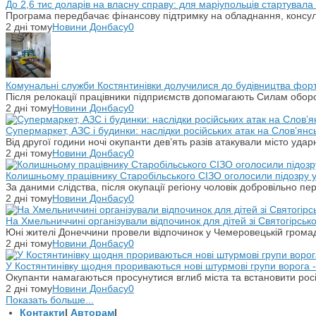
До 2,6 тис доларів на власну справу: для маріупольців стартувал
Програма передбачає фінансову підтримку на обладнання, консульт
2 дні тому
Новини Донбасу
0
Комунальні служби Костянтинівки долучилися до будівництва фор
Після релокації працівники підприємств допомагають Силам оборо
2 дні тому
Новини Донбасу
0
Супермаркет, АЗС і будинки: наслідки російських атак на Слов’янс
Від другої години ночі окупанти дев’ять разів атакували місто уд
2 дні тому
Новини Донбасу
0
Колишньому працівнику Старобільського СІЗО оголосили підозру 
За даними слідства, після окупації регіону чоловік добровільно п
2 дні тому
Новини Донбасу
0
На Хмельниччині організували відпочинок для дітей зі Святогірськ
Юні жителі Донеччини провели відпочинок у Чемеровецькій громаді
2 дні тому
Новини Донбасу
0
У Костянтинівку щодня прориваються нові штурмові групи ворога - 
Окупанти намагаються просунутися вглиб міста та встановити рос
2 дні тому
Новини Донбасу
0
Показать больше...
Контакти
|
Авторам
|