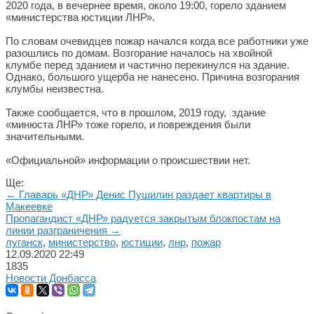
2020 года, в вечернее время, около 19:00, горело зданием
«министерства юстиции ЛНР».
По словам очевидцев пожар начался когда все работники уже
разошлись по домам. Возгорание началось на хвойной
клумбе перед зданием и частично перекинулся на здание.
Однако, большого ущерба не нанесено. Причина возгорания
клумбы неизвестна.
Также сообщается, что в прошлом, 2019 году, здание
«минюста ЛНР» тоже горело, и повреждения были
значительными.
«Официальной» информации о происшествии нет.
Ще:
← Главарь «ДНР» Денис Пушилин раздает квартиры в
Макеевке
Пропагандист «ДНР» радуется закрытым блокпостам на
линии разграничения →
луганск
,
министерство
,
юстиции
,
лнр
,
пожар
12.09.2020
22:49
1835
Новости Донбасса