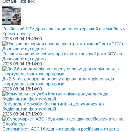
Останні новини:
Російський FPV-дрон пошкодив волонтерський автомобіль у
Краматорську
2026-08-04 19:48:00
Росіяни поширили новину про втрату танкової роти ЗСУ на
Донеччині: що відомо
2026-08-04 19:14:00
До 2,6 тис доларів на власну справу: для маріупольців
стартувала грантова програма
2026-08-04 18:14:00
Комунальні служби Костянтинівки долучилися до
будівництва фортифікацій
2026-08-04 17:16:00
Супермаркет, АЗС і будинки: наслідки російських атак на