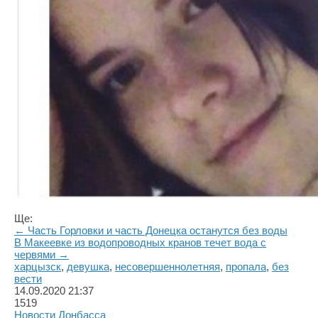
Ще:
← Часть Горловки и часть Донецка останутся без воды
В Макеевке из водопроводных кранов течет вода с
червями →
харцызск
,
девушка
,
несовершеннолетняя
,
пропала
,
без
вести
14.09.2020
21:37
1519
Новости Донбасса