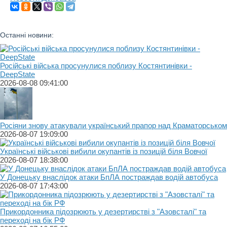
Останні новини:
Російські війська просунулися поблизу Костянтинівки -
DeepState
2026-08-08 09:41:00
Росіяни знову атакували український прапор над Краматорськом
2026-08-07 19:09:00
Українські військові вибили окупантів із позицій біля Вовчої
2026-08-07 18:38:00
У Донецьку внаслідок атаки БпЛА постраждав водій автобуса
2026-08-07 17:43:00
Прикордонника підозрюють у дезертирстві з "Азовсталі" та
переході на бік РФ