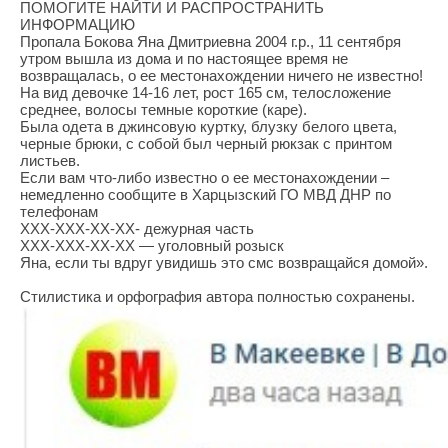
ПОМОГИТЕ НАЙТИ И РАСПРОСТРАНИТЬ
ИНФОРМАЦИЮ
Пропала Бокова Яна Дмитриевна 2004 г.р., 11 сентября
утром вышла из дома и по настоящее время не
возвращалась, о ее местонахождении ничего не известно!
На вид девочке 14-16 лет, рост 165 см, телосложение
среднее, волосы темные короткие (каре).
Была одета в джинсовую куртку, блузку белого цвета,
черные брюки, с собой был черный рюкзак с принтом
листьев.
Если вам что-либо известно о ее местонахождении –
немедленно сообщите в Харцызский ГО МВД ДНР по
телефонам
ХХХ-ХХХ-ХХ-ХХ- дежурная часть
ХХХ-ХХХ-ХХ-ХХ — уголовный розыск
Яна, если ты вдруг увидишь это смс возвращайся домой».
Стилистика и орфография автора полностью сохранены.