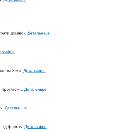
трати домівок.
Детальніше
альніше
йоном Хімік.
Детальніше
я протягом...
Детальніше
ах.
Детальніше
і від фронту.
Детальніше