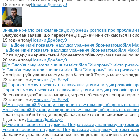
19 годин тому
Новини Донбасу
0
Знищене житло без компенсації: Лубінець розповів про проблеми 
Омбудсман заявив, що переселенці з Донеччини стикаються із си
19 годин тому
Новини Донбасу
0
На Донеччині показали наслідки ураження бронеавтомобіля Maxx
Після удару американський бронеавтомобіль отримав значні пошко
20 годин тому
Новини Донбасу
0
У Слов’янську могли знищити міст біля "Хімпрому": місто ризикує
Ймовірне руйнування мосту через Казенний Торець може ускладн
23 години тому
Новини Донбасу
0
Поранені можуть чекати на евакуацію днями: медик розповів про
За словами українського медика, через небезпеку з повітря поране
23 години тому
Новини Донбасу
0
На окупованій Луганщині сирени та гучномовці обіцяють встанови
План окупаційної влади передбачає проєктування системи оповіщ
1 день тому
Новини Донбасу
0
Росіяни посилили штурми на Покровському напрямку: що змінило
За даними українських військових, після ротації противник активіз