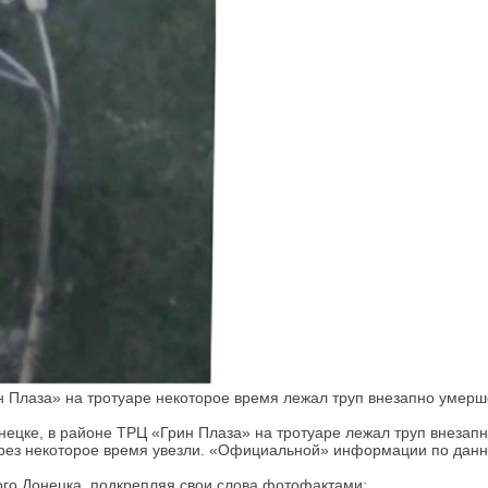
 Плаза» на тротуаре некоторое время лежал труп внезапно умерше
нецке, в районе ТРЦ «Грин Плаза» на тротуаре лежал труп внезап
ерез некоторое время увезли. «Официальной» информации по данн
го Донецка, подкрепляя свои слова фотофактами: