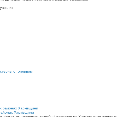
 увезли»,
истерны с топливом
 районах Харківщини
хніками, які виконують службові завдання на Харківському напрямк