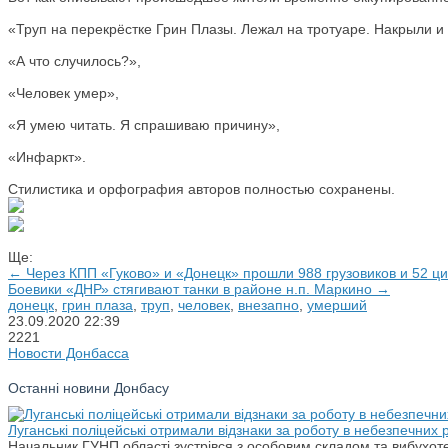
«Труп на перекрёстке Грин Плазы. Лежал на тротуаре. Накрыли и
«А что случилось?»,
«Человек умер»,
«Я умею читать. Я спрашиваю причину»,
«Инфаркт».
Стилистика и орфография авторов полностью сохранены.
Ще:
← Через КПП «Гуково» и «Донецк» прошли 988 грузовиков и 52 ц
Боевики «ДНР» стягивают танки в районе н.п. Маркино →
донецк
,
грин плаза
,
труп
,
человек
,
внезапно
,
умерший
23.09.2020
22:39
2221
Новости Донбасса
Останні новини Донбасу
Луганські поліцейські отримали відзнаки за роботу в небезпечних
Начальник ГУНП області зустрівся з особовим складом та вибухоте