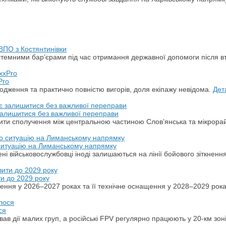
ВПО з Костянтинівки
стемними бар’єрами під час отримання державної допомоги після в
Pro
дження та практично повністю вигорів, доля екіпажу невідома.
Дет
 залишитися без важливої переправи
ити сполучення між центральною частиною Слов’янська та мікрора
 ситуацію на Лиманському напрямку
ні військовослужбовці іноді залишаються на лінії бойового зіткненн
ти до 2029 року
ення у 2026–2027 роках та її технічне оснащення у 2028–2029 рок
ся
ував дії малих груп, а російські FPV регулярно працюють у 20-км зон