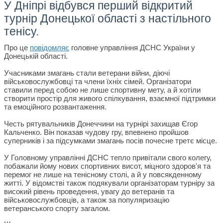
У Дніпрі відбувся перший відкритий
турнір Донецької області з настільного
тенісу.
Про це
повідомляє
головне управління ДСНС України у
Донецькій області.
Учасниками змагань стали ветерани війни, діючі
військовослужбовці та члени їхніх сімей. Організатори
ставили перед собою не лише спортивну мету, а й хотіли
створити простір для живого спілкування, взаємної підтримки
та емоційного розвантаження.
Честь рятувальників Донеччини на турнірі захищав Єгор
Кальченко. Він показав чудову гру, впевнено пройшов
суперників і за підсумками змагань посів почесне третє місце.
У Головному управлінні ДСНС тепло привітали свого колегу,
побажали йому нових спортивних висот, міцного здоров'я та
перемог не лише на тенісному столі, а й у повсякденному
житті. У відомстві також подякували організаторам турніру за
високий рівень проведення, увагу до ветеранів та
військовослужбовців, а також за популяризацію
ветеранського спорту загалом.