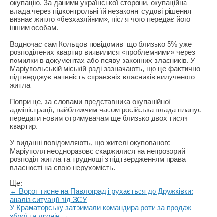
окупацію. За даними української сторони, окупаційна
влада через підконтрольні їй незаконні судові рішення
визнає житло «безхазяйним», після чого передає його
іншим особам.
Водночас сам Кольцов повідомив, що близько 5% уже
розподілених квартир виявилися «проблемними» через
помилки в документах або появу законних власників. У
Маріупольській міській раді зазначають, що це фактично
підтверджує наявність справжніх власників вилученого
житла.
Попри це, за словами представника окупаційної
адміністрації, найближчим часом російська влада планує
передати новим отримувачам ще близько двох тисяч
квартир.
У виданні повідомляють, що жителі окупованого
Маріуполя неодноразово скаржилися на непрозорий
розподіл житла та труднощі з підтвердженням права
власності на свою нерухомість.
Ще:
← Ворог тисне на Павлоград і рухається до Дружківки:
аналіз ситуації від ЗСУ
У Краматорську затримали командира роти за продаж
зброї та дронів →