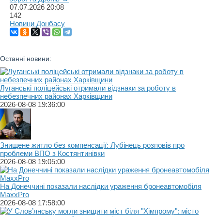
07.07.2026
20:08
142
Новини Донбасу
Останні новини:
Луганські поліцейські отримали відзнаки за роботу в
небезпечних районах Харківщини
2026-08-08 19:36:00
Знищене житло без компенсації: Лубінець розповів про
проблеми ВПО з Костянтинівки
2026-08-08 19:05:00
На Донеччині показали наслідки ураження бронеавтомобіля
MaxxPro
2026-08-08 17:58:00