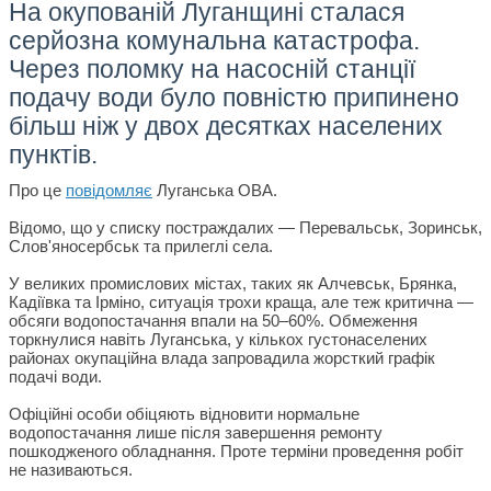
На окупованій Луганщині сталася
серйозна комунальна катастрофа.
Через поломку на насосній станції
подачу води було повністю припинено
більш ніж у двох десятках населених
пунктів.
Про це
повідомляє
Луганська ОВА.
Відомо, що у списку постраждалих — Перевальськ, Зоринськ,
Слов'яносербськ та прилеглі села.
У великих промислових містах, таких як Алчевськ, Брянка,
Кадіївка та Ірміно, ситуація трохи краща, але теж критична —
обсяги водопостачання впали на 50–60%. Обмеження
торкнулися навіть Луганська, у кількох густонаселених
районах окупаційна влада запровадила жорсткий графік
подачі води.
Офіційні особи обіцяють відновити нормальне
водопостачання лише після завершення ремонту
пошкодженого обладнання. Проте терміни проведення робіт
не називаються.