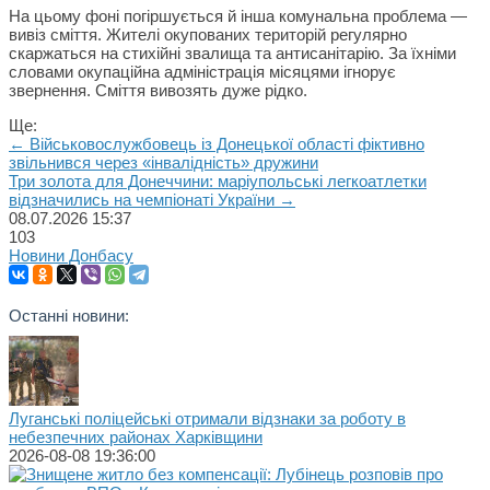
На цьому фоні погіршується й інша комунальна проблема —
вивіз сміття. Жителі окупованих територій регулярно
скаржаться на стихійні звалища та антисанітарію. За їхніми
словами окупаційна адміністрація місяцями ігнорує
звернення. Сміття вивозять дуже рідко.
Ще:
← Військовослужбовець із Донецької області фіктивно
звільнився через «інвалідність» дружини
Три золота для Донеччини: маріупольські легкоатлетки
відзначились на чемпіонаті України →
08.07.2026
15:37
103
Новини Донбасу
Останні новини:
Луганські поліцейські отримали відзнаки за роботу в
небезпечних районах Харківщини
2026-08-08 19:36:00