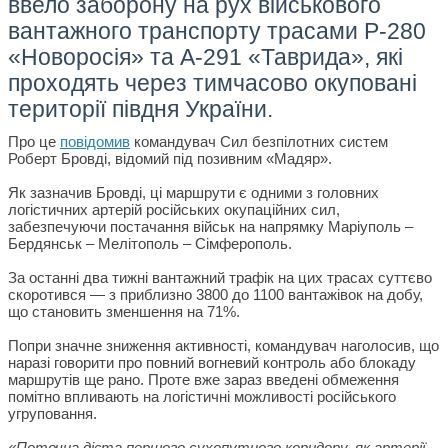
ввело заборону на рух військового
вантажного транспорту трасами Р-280
«Новоросія» та А-291 «Таврида», які
проходять через тимчасово окуповані
території півдня України.
Про це
повідомив
командувач Сил безпілотних систем
Роберт Бровді, відомий під позивним «Мадяр».
Як зазначив Бровді, ці маршрути є одними з головних
логістичних артерій російських окупаційних сил,
забезпечуючи постачання військ на напрямку Маріуполь –
Бердянськ – Мелітополь – Сімферополь.
За останні два тижні вантажний трафік на цих трасах суттєво
скоротився — з приблизно 3800 до 1100 вантажівок на добу,
що становить зменшення на 71%.
Попри значне зниження активності, командувач наголосив, що
наразі говорити про повний вогневий контроль або блокаду
маршрутів ще рано. Проте вже зараз введені обмеження
помітно впливають на логістичні можливості російського
угруповання.
«Поточна дієта першого сухопутного коридору, як артерії