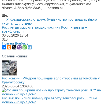
життя для окупаційного угруповання, є чутливою та
дієвою. А далі буде далі»,
— заявив він.
Ще:
← У Краматорську стартує будівництво протирадіаційного
укриття для ліцею
Росіяни штурмують західну частину Костянтинівки –
воєнблогер →
09.06.2026
13:54
319
Новини Донбасу
Останні новини:
Російський FPV-дрон пошкодив волонтерський автомобіль у
Краматорську
2026-08-04 19:48:00
Росіяни поширили новину про втрату танкової роти ЗСУ на
Донеччині: що відомо