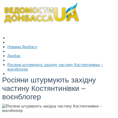
Новини Донбасу
Донбас
Росіяни штурмують західну частину Костянтинівки –
воєнблогер
Росіяни штурмують західну
частину Костянтинівки –
воєнблогер