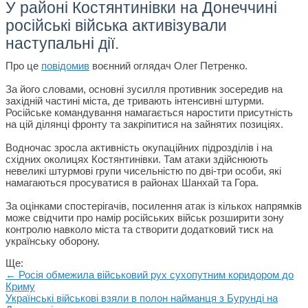
У районі Костянтинівки на Донеччині
російські війська активізували
наступальні дії.
Про це
повідомив
воєнний оглядач Олег Петренко.
За його словами, основні зусилля противник зосередив на
західній частині міста, де тривають інтенсивні штурми.
Російське командування намагається наростити присутність
на цій ділянці фронту та закріпитися на зайнятих позиціях.
Водночас зросла активність окупаційних підрозділів і на
східних околицях Костянтинівки. Там атаки здійснюють
невеликі штурмові групи чисельністю по дві-три особи, які
намагаються просуватися в районах Шанхай та Гора.
За оцінками спостерігачів, посилення атак із кількох напрямків
може свідчити про намір російських військ розширити зону
контролю навколо міста та створити додатковий тиск на
українську оборону.
Ще:
← Росія обмежила військовий рух сухопутним коридором до
Криму
Українські військові взяли в полон найманця з Бурунді на