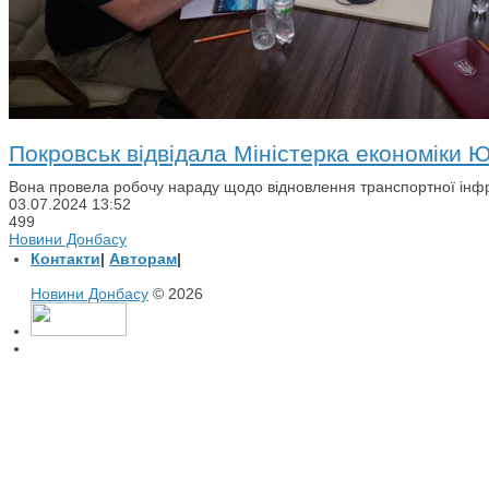
Покровськ відвідала Міністерка економіки 
Вона провела робочу нараду щодо відновлення транспортної інфр
03.07.2024
13:52
499
Новини Донбасу
Контакти
|
Авторам
|
Новини Донбасу
© 2026