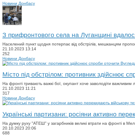
Новини Донбасу
З прифронтового села на Луганщині вдалос
Населений пункт щодня потерпає від обстрілів, мешканцям пропону
21.10.2023
13:14
252
Новини Донбасу
Місто під обстрілом: противник здійснює с
На фронті тривають важкі бої, окупант хоче заволодіти важливим 
21.10.2023
11:21
317
Новини Донбасу
Українські партизани: росіяни активно пере
На думку руху "АТЕШ" у загарбників великі втрати на фронті в Мелі
20.10.2023
20:06
688