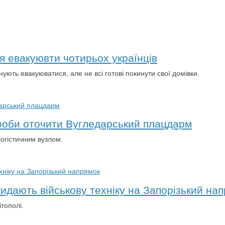
я евакуювти чотирьох українців
ють евакуюватися, але не всі готові покинути свої домівки.
проби оточити Вугледарський плацдарм
логістичним вузлом.
кидають військову техніку на Запорізький на
тополі.