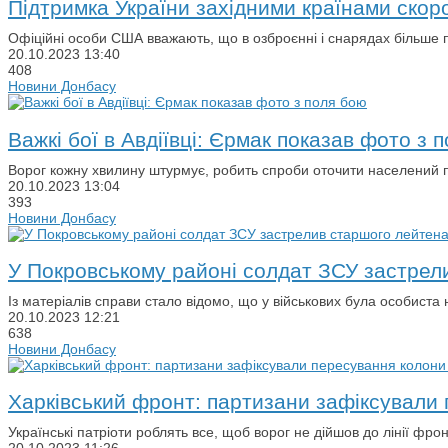
Підтримка України західними країнами скоро
Офіційні особи США вважають, що в озброєнні і снарядах більше п
20.10.2023
13:40
408
Новини Донбасу
Важкі бої в Авдіївці: Єрмак показав фото з 
Ворог кожну хвилину штурмує, робить спроби оточити населений п
20.10.2023
13:04
393
Новини Донбасу
У Покровському районі солдат ЗСУ застрел
Із матеріалів справи стало відомо, що у військових була особиста
20.10.2023
12:21
638
Новини Донбасу
Харківський фронт: партизани зафіксували 
Українські патріоти роблять все, щоб ворог не дійшов до лінії фрон