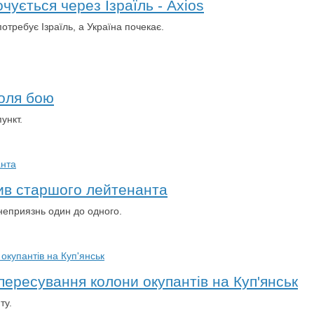
чується через Ізраїль - Axios
отребує Ізраїль, а Україна почекає.
поля бою
ункт.
ив старшого лейтенанта
 неприязнь один до одного.
пересування колони окупантів на Куп'янськ
ту.