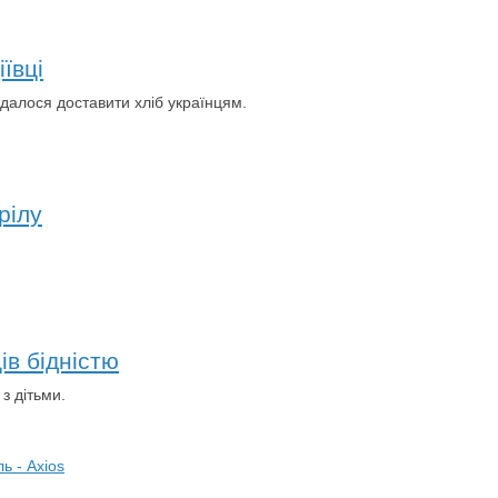
ївці
вдалося доставити хліб українцям.
рілу
ів бідністю
з дітьми.