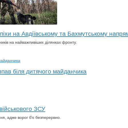
піхи на Авдіївському та Бахмутському напря
иків на найважливіших ділянках фронту.
впав біля дитячого майданчика
 військового ЗСУ
ня, адже ворог б'є безперервно.