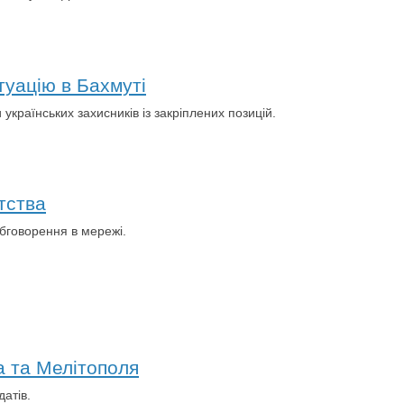
туацію в Бахмуті
 українських захисників із закріплених позицій.
тства
бговорення в мережі.
а та Мелітополя
датів.