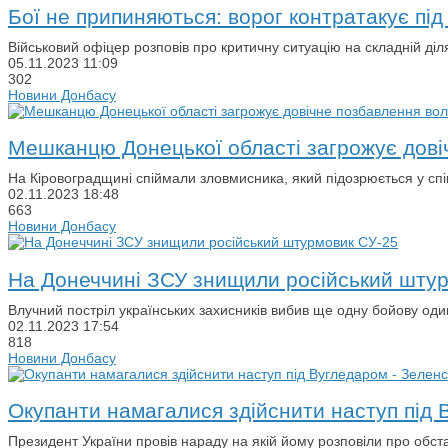
Бої не припиняються: ворог контратакує пі
Військовий офіцер розповів про критичну ситуацію на складній діл
05.11.2023
11:09
302
Новини Донбасу
Мешканцю Донецької області загрожує дові
На Кіровоградщині спіймали зловмисника, який підозрюється у спі
02.11.2023
18:48
663
Новини Донбасу
На Донеччині ЗСУ знищили російський шту
Влучний постріл українських захисників вибив ще одну бойову оди
02.11.2023
17:54
818
Новини Донбасу
Окупанти намагалися здійснити наступ під 
Президент України провів нараду на якій йому розповіли про обст