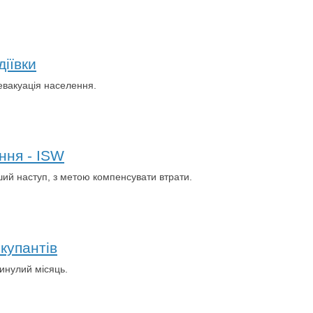
іївки
евакуація населення.
ння - ISW
ьший наступ, з метою компенсувати втрати.
купантів
минулий місяць.