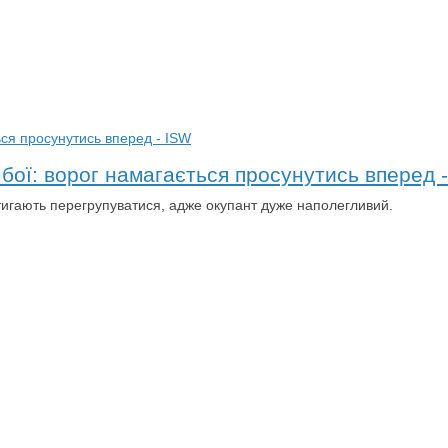
 бої: ворог намагається просунутись вперед 
стигають перегрупуватися, адже окупант дуже наполегливий.