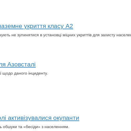
аземне укриття класу А2
нують не зупинятися в установці міцних укриттів для захисту населе
ля Азовсталі
 щодо даного інциденту.
лі активізувалися окупанти
ять обшуки та «бесіди» з населенням.