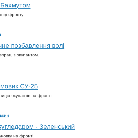
д Бахмутом
янці фронту.
чне позбавлення волі
впраці з окупантом.
рмовик СУ-25
ницю окупантів на фронті.
Вугледаром - Зеленський
ановку на фронті.