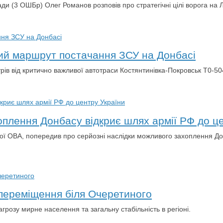
ди (3 ОШБр) Олег Романов розповів про стратегічні цілі ворога на
вий маршрут постачання ЗСУ на Донбасі
рів від критично важливої автотраси Костянтинівка-Покровськ T0-50
плення Донбасу відкриє шлях армії РФ до ц
ої ОВА, попередив про серйозні наслідки можливого захоплення До
і переміщення біля Очеретиного
грозу мирне населення та загальну стабільність в регіоні.