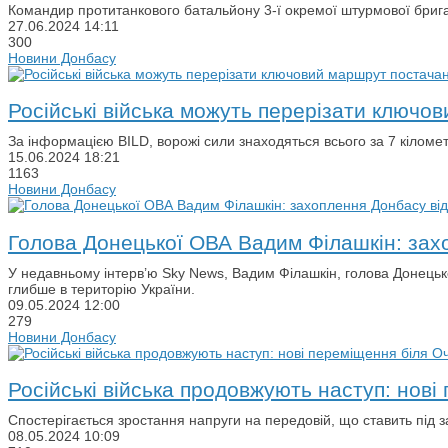
Командир протитанкового батальйону 3-ї окремої штурмової брига
27.06.2024
14:11
300
Новини Донбасу
Російські війська можуть перерізати ключо
За інформацією BILD, ворожі сили знаходяться всього за 7 кіломет
15.06.2024
18:21
1163
Новини Донбасу
Голова Донецької ОВА Вадим Філашкін: захо
У недавньому інтерв’ю Sky News, Вадим Філашкін, голова Донецьк
глибше в територію України.
09.05.2024
12:00
279
Новини Донбасу
Російські війська продовжують наступ: нов
Спостерігається зростання напруги на передовій, що ставить під за
08.05.2024
10:09