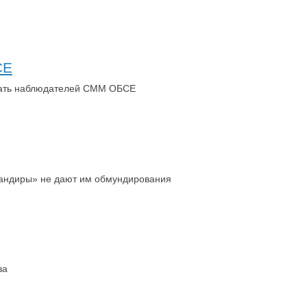
СЕ
ускать наблюдателей СММ ОБСЕ
омандиры» не дают им обмундирования
за