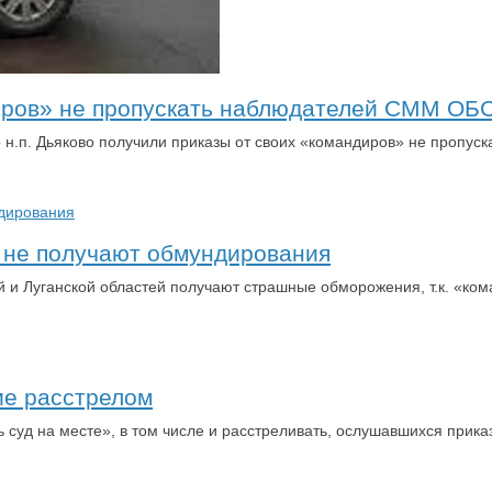
иров» не пропускать наблюдателей СММ ОБ
о н.п. Дьяково получили приказы от своих «командиров» не проп
. не получают обмундирования
й и Луганской областей получают страшные обморожения, т.к. «к
ие расстрелом
суд на месте», в том числе и расстреливать, ослушавшихся прика