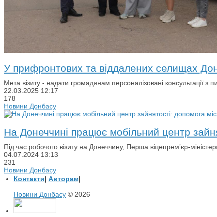
У прифронтових та віддалених селищах Дон
Мета візиту - надати громадянам персоналізовані консультації з 
22.03.2025
12:17
178
Новини Донбасу
На Донеччині працює мобільний центр зайн
Під час робочого візиту на Донеччину, Перша віцепрем’єр-міністе
04.07.2024
13:13
231
Новини Донбасу
Контакти
|
Авторам
|
Новини Донбасу
© 2026