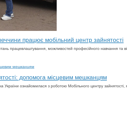
еччини працює мобільний центр зайнятості
питань працевлаштування, можливостей професійного навчання та ві
ятості: допомога місцевим мешканцям
рка України ознайомилася з роботою Мобільного центру зайнятості,