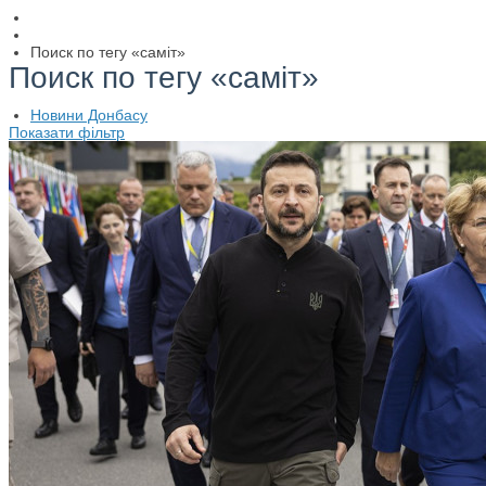
Поиск по тегу «саміт»
Поиск по тегу «саміт»
Новини Донбасу
Показати фільтр