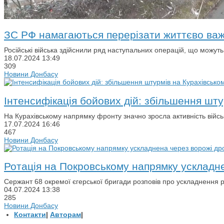
ЗС РФ намагаються перерізати життєво ва
Російські війська здійснили ряд наступальних операцій, що можуть
18.07.2024
13:49
309
Новини Донбасу
Інтенсифікація бойових дій: збільшення шт
На Курахівському напрямку фронту значно зросла активність військ
17.07.2024
16:46
467
Новини Донбасу
Ротація на Покровському напрямку ускладн
Сержант 68 окремої єгерської бригади розповів про ускладнення ро
04.07.2024
13:38
285
Новини Донбасу
Контакти
|
Авторам
|