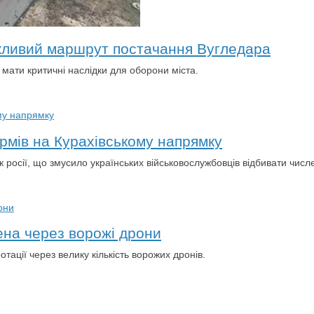
жливий маршрут постачання Вугледара
 мати критичні наслідки для оборони міста.
урмів на Курахівському напрямку
 росії, що змусило українських військовослужбовців відбивати числ
ена через ворожі дрони
тації через велику кількість ворожих дронів.