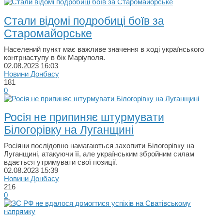
Стали відомі подробиці боїв за
Старомайорське
Населений пункт має важливе значення в ході українського
контрнаступу в бік Маріуполя.
02.08.2023
16:03
Новини Донбасу
181
0
Росія не припиняє штурмувати
Білогорівку на Луганщині
Росіяни послідовно намагаються захопити Білогорівку на
Луганщині, атакуючи її, але українським збройним силам
вдається утримувати свої позиції.
02.08.2023
15:39
Новини Донбасу
216
0