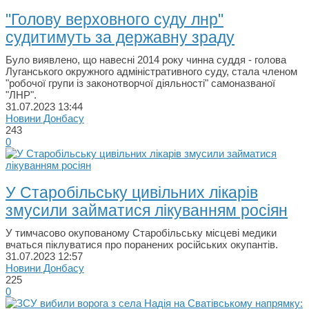
"Голову верховного суду лнр"
судитимуть за державну зраду
Було виявлено, що навесні 2014 року чинна суддя - голова
Луганського окружного адміністративного суду, стала членом
"робочої групи із законотворчої діяльності" самоназваної
"ЛНР".
31.07.2023
13:44
Новини Донбасу
243
0
У Старобільську цивільних лікарів
змусили займатися лікуванням росiян
У тимчасово окупованому Старобільську місцеві медики
вчаться піклуватися про поранених російських окупантiв.
31.07.2023
12:57
Новини Донбасу
225
0