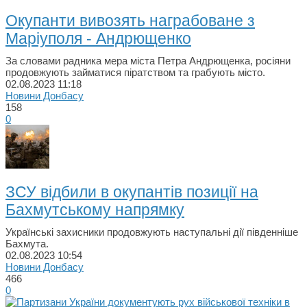
Окупанти вивозять награбоване з
Маріуполя - Андрющенко
За словами радника мера міста Петра Андрющенка, росіяни
продовжують займатися піратством та грабують мiсто.
02.08.2023
11:18
Новини Донбасу
158
0
ЗСУ відбили в окупантів позиції на
Бахмутському напрямку
Українські захисники продовжують наступальні дії південніше
Бахмута.
02.08.2023
10:54
Новини Донбасу
466
0