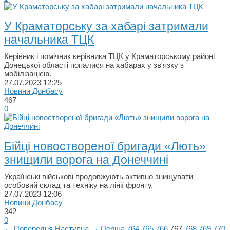
У Краматорську за хабарі затримали
начальника ТЦК
Керівник і помічник керівника ТЦК у Краматорському районі
Донецької області попалися на хабарах у зв'язку з
мобілізацією.
27.07.2023
12:25
Новини Донбасу
467
0
Бійці новоствореної бригади «Лють»
знищили ворога на Донеччині
Українські військові продовжують активно знищувати
особовий склад та техніку на лінії фронту.
27.07.2023
12:06
Новини Донбасу
342
0
← Попередня
Наступна →
Перша
764
765
766
767
768
769
770