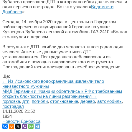
Зубарева произошло ДТП в котором погибли два человека и
один серьезно пострадал. Вот что узнали «
Ведомости
Донбасса
»
Сегодня, 14 ноября 2020 года, в Центрально-Городском
районе временно оккупированной Горловки на улице
Кузнецова-Зубарева легковой автомобиль ГАЗ-2410 «Волга»
столкнулся с деревом.
В результате ДТП погибли два человека и пострадал один
человек. Анкетные данные участников ДТП
устанавливаются. Пострадавшего деблокировали из
автомобиля с помощью гидравлического инструмента.
Пострадавший госпитализирован в лечебное учреждение.
Ще:
← Из Исаковского водохранилища извлекли тело
неизвестного мужчины
МИД Германии и Франции обратились к РФ с требованием
открыть блокпосты на линии разграничения →
горловка
,
дтп
,
погибли
,
столкновение
,
дерево
,
автомобиль
,
пострадал
14.11.2020
21:52
1834
Новости Донбасса