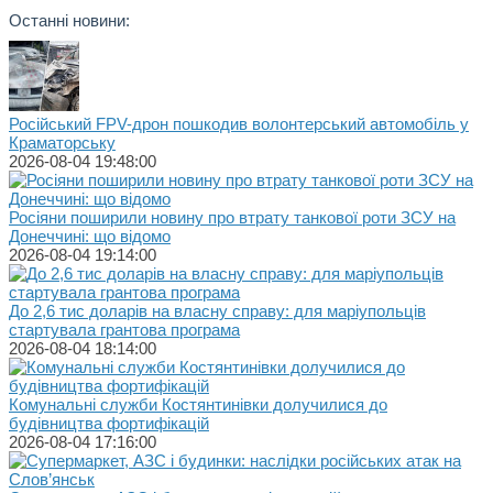
Останні новини:
Російський FPV-дрон пошкодив волонтерський автомобіль у
Краматорську
2026-08-04 19:48:00
Росіяни поширили новину про втрату танкової роти ЗСУ на
Донеччині: що відомо
2026-08-04 19:14:00
До 2,6 тис доларів на власну справу: для маріупольців
стартувала грантова програма
2026-08-04 18:14:00
Комунальні служби Костянтинівки долучилися до
будівництва фортифікацій
2026-08-04 17:16:00