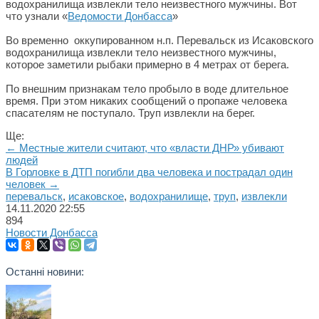
водохранилища извлекли тело неизвестного мужчины. Вот
что узнали «
Ведомости Донбасса
»
Во временно оккупированном н.п. Перевальск из Исаковского
водохранилища извлекли тело неизвестного мужчины,
которое заметили рыбаки примерно в 4 метрах от берега.
По внешним признакам тело пробыло в воде длительное
время. При этом никаких сообщений о пропаже человека
спасателям не поступало. Труп извлекли на берег.
Ще:
← Местные жители считают, что «власти ДНР» убивают
людей
В Горловке в ДТП погибли два человека и пострадал один
человек →
перевальск
,
исаковское
,
водохранилище
,
труп
,
извлекли
14.11.2020
22:55
894
Новости Донбасса
Останні новини: