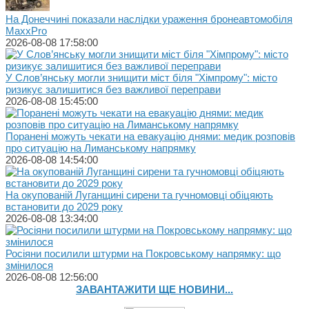
На Донеччині показали наслідки ураження бронеавтомобіля
MaxxPro
2026-08-08 17:58:00
У Слов’янську могли знищити міст біля "Хімпрому": місто
ризикує залишитися без важливої переправи
2026-08-08 15:45:00
Поранені можуть чекати на евакуацію днями: медик розповів
про ситуацію на Лиманському напрямку
2026-08-08 14:54:00
На окупованій Луганщині сирени та гучномовці обіцяють
встановити до 2029 року
2026-08-08 13:34:00
Росіяни посилили штурми на Покровському напрямку: що
змінилося
2026-08-08 12:56:00
ЗАВАНТАЖИТИ ЩЕ НОВИНИ...