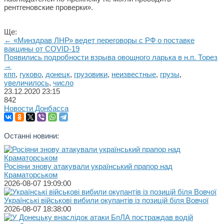
рентгеновские проверки».
Ще:
← «Минздрав ЛНР» ведет переговоры с РФ о поставке
вакцины от COVID-19
Появились подробности взрыва овощного ларька в н.п. Торез
→
кпп
,
гуково
,
донецк
,
грузовики
,
неизвестные
,
грузы
,
увеличилось
,
число
23.12.2020
23:15
842
Новости Донбасса
Останні новини:
Росіяни знову атакували український прапор над
Краматорськом
2026-08-07 19:09:00
Українські військові вибили окупантів із позицій біля Вовчої
2026-08-07 18:38:00