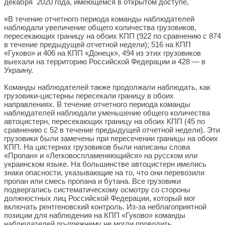
декабря 2020 года, имеющемся в открытом доступе,
«В течение отчетного периода команды наблюдателей
наблюдали увеличение общего количества грузовиков,
пересекающих границу на обоих КПП (922 по сравнению с 874
в течение предыдущей отчетной недели); 516 на КПП
«Гуково» и 406 на КПП «Донецк», 494 из этих грузовиков
выехали на территорию Российской Федерации и 428 — в
Украину.
Команды наблюдателей также продолжали наблюдать, как
грузовики-цистерны пересекали границу в обоих
направлениях. В течение отчетного периода команды
наблюдателей наблюдали уменьшение общего количества
автоцистерн, пересекающих границу на обоих КПП (45 по
сравнению с 52 в течение предыдущей отчетной недели). Эти
грузовики были замечены при пересечении границы на обоих
КПП. На цистернах грузовиков были написаны слова
«Пропан» и «Легковоспламеняющийся» на русском или
украинском языке. На большинстве автоцистерн имелись
знаки опасности, указывающие на то, что они перевозили
пропан или смесь пропана и бутана. Все грузовики
подвергались систематическому осмотру со стороны
должностных лиц Российской Федерации, который мог
включать рентгеновский контроль. Из-за неблагоприятной
позиции для наблюдения на КПП «Гуково» команды
наблюдателей по-прежнему не могли проводить